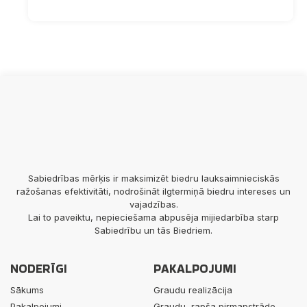
Sabiedrības mērķis ir maksimizēt biedru lauksaimnieciskās
ražošanas efektivitāti, nodrošināt ilgtermiņā biedru intereses un
vajadzības.
Lai to paveiktu, nepieciešama abpusēja mijiedarbība starp
Sabiedrību un tās Biedriem.
NODERĪGI
PAKALPOJUMI
Sākums
Graudu realizācija
Pakalpojumi
Graudu, rapša pirmapstrāde,