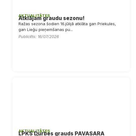
AKTUALITĀTES
Atklājam graudu sezonu!
Ražas sezona šodien 16.jūlijā atklāta gan Priekules,
gan Lieģu pieņemšanas pu...
Publicēts: 16/07/2026
AKTUALITĀTES
LPKS Durbes grauds PAVASARA