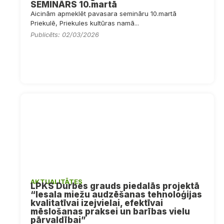
SEMINĀRS 10.martā
Aicinām apmeklēt pavasara semināru 10.martā
Priekulē, Priekules kultūras namā...
Publicēts: 02/03/2026
AKTUALITĀTES
LPKS Durbes grauds piedalās projektā
“Iesala miežu audzēšanas tehnoloģijas
kvalitatīvai izejvielai, efektīvai
mēslošanas praksei un barības vielu
pārvaldībai”