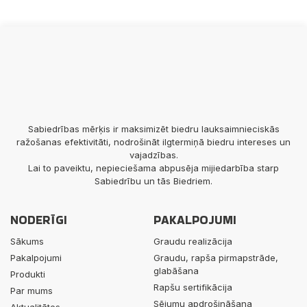
Sabiedrības mērķis ir maksimizēt biedru lauksaimnieciskās
ražošanas efektivitāti, nodrošināt ilgtermiņā biedru intereses un
vajadzības.
Lai to paveiktu, nepieciešama abpusēja mijiedarbība starp
Sabiedrību un tās Biedriem.
NODERĪGI
PAKALPOJUMI
Sākums
Graudu realizācija
Pakalpojumi
Graudu, rapša pirmapstrāde,
glabāšana
Produkti
Rapšu sertifikācija
Par mums
Sējumu apdrošināšana
Aktualitātes