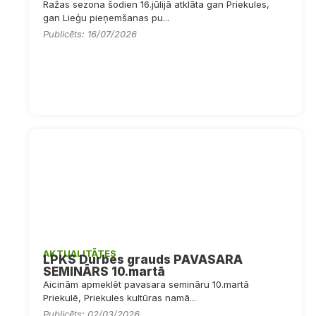
Ražas sezona šodien 16.jūlijā atklāta gan Priekules,
gan Lieģu pieņemšanas pu...
Publicēts: 16/07/2026
AKTUALITĀTES
LPKS Durbes grauds PAVASARA
SEMINĀRS 10.martā
Aicinām apmeklēt pavasara semināru 10.martā
Priekulē, Priekules kultūras namā...
Publicēts: 02/03/2026