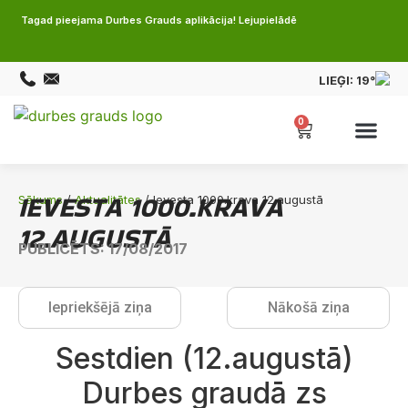
Tagad pieejama Durbes Grauds aplikācija! Lejupielādē
LIEĢI:
19°
0
IEVESTA 1000.KRAVA
Sākums
/
Aktualitātes
/ Ievesta 1000.krava 12.augustā
12.AUGUSTĀ
PUBLICĒTS: 17/08/2017
Iepriekšējā ziņa
Nākošā ziņa
Sestdien (12.augustā)
Durbes graudā zs