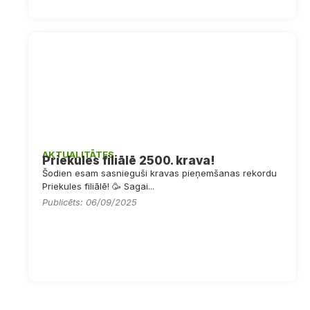
AKTUALITĀTES
Priekules filiālē 2500. krava!
Šodien esam sasnieguši kravas pieņemšanas rekordu
Priekules filiālē! 🥳 Sagai...
Publicēts: 06/09/2025