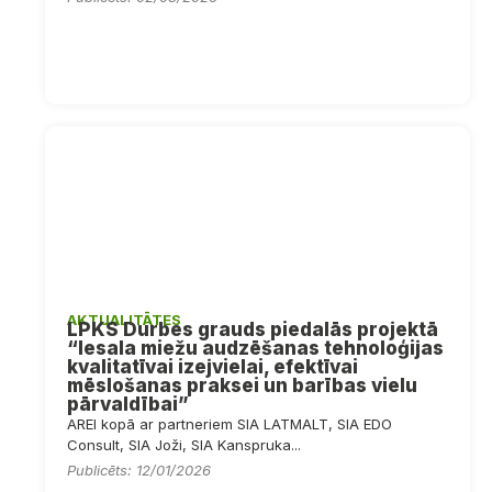
AKTUALITĀTES
LPKS Durbes grauds piedalās projektā
“Iesala miežu audzēšanas tehnoloģijas
kvalitatīvai izejvielai, efektīvai
mēslošanas praksei un barības vielu
pārvaldībai”
AREI kopā ar partneriem SIA LATMALT, SIA EDO
Consult, SIA Joži, SIA Kanspruka...
Publicēts: 12/01/2026