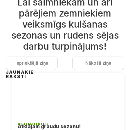
Lai saimniekam un arī
pārējiem zemniekiem
veiksmīgs kulšanas
sezonas un rudens sējas
darbu turpinājums!
Iepriekšējā ziņa
Nākošā ziņa
JAUNĀKIE
RAKSTI
AKTUALITĀTES
Atklājam graudu sezonu!