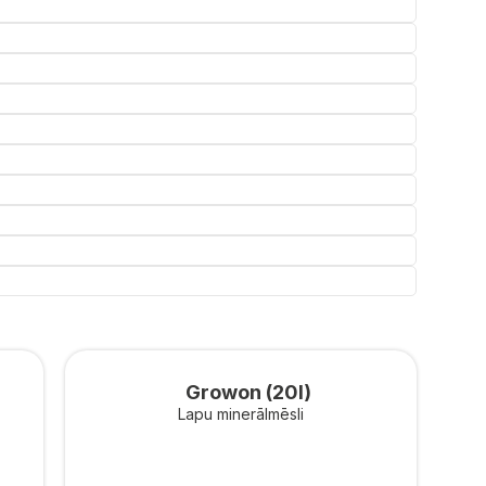
Growon (20l)
Lapu minerālmēsli