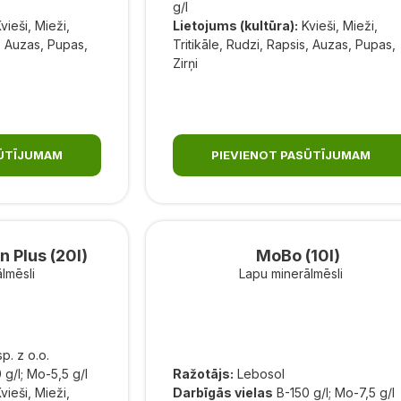
g/l
vieši, Mieži,
Lietojums (kultūra):
Kvieši, Mieži,
s, Auzas, Pupas,
Tritikāle, Rudzi, Rapsis, Auzas, Pupas,
Zirņi
SŪTĪJUMAM
PIEVIENOT PASŪTĪJUMAM
n Plus (20l)
MoBo (10l)
lmēsli
Lapu minerālmēsli
. z o.o.
 g/l; Mo-5,5 g/l
Ražotājs:
Lebosol
vieši, Mieži,
Darbīgās vielas
B-150 g/l; Mo-7,5 g/l