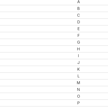
A
B
C
D
E
F
G
H
I
J
K
L
M
N
O
P