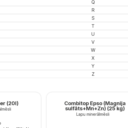
Q
R
S
T
U
V
W
X
Y
Z
r (20l)
Combitop Epso (Magnija
sulfāts+Mn+Zn) (25 kg)
lmēsli
Lapu minerālmēsli
o