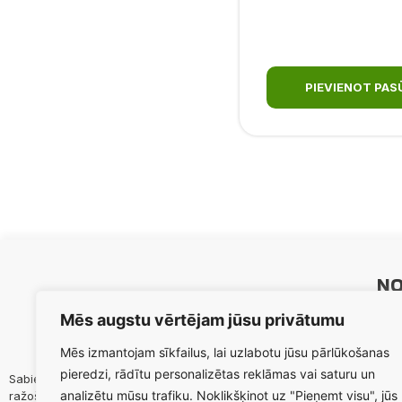
PIEVIENOT PA
NO
Sāk
Mēs augstu vērtējam jūsu privātumu
Paka
Mēs izmantojam sīkfailus, lai uzlabotu jūsu pārlūkošanas
Prod
pieredzi, rādītu personalizētas reklāmas vai saturu un
Sabiedrības mērķis ir maksimizēt biedru lauksaimnieciskās
Par
analizētu mūsu trafiku. Noklikšķinot uz "Pieņemt visu", jūs
ražošanas efektivitāti, nodrošināt ilgtermiņā biedru
Aktu