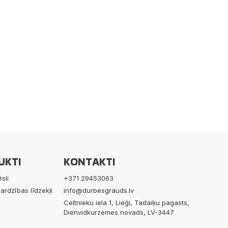
UKTI
KONTAKTI
sli
+371 29453063
ardzības līdzekļi
info@durbesgrauds.lv
Celtnieku iela 1, Lieģi, Tadaiķu pagasts,
Dienvidkurzemes novads, LV-3447