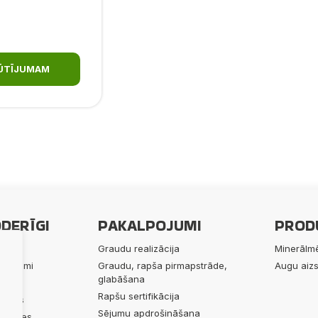
SŪTĪJUMAM
DERĪGI
PAKALPOJUMI
PROD
ums
Graudu realizācija
Minerālmē
lpojumi
Graudu, rapša pirmapstrāde,
Augu aizs
glabāšana
ukti
Rapšu sertifikācija
 mums
Sējumu apdrošināšana
alitātes