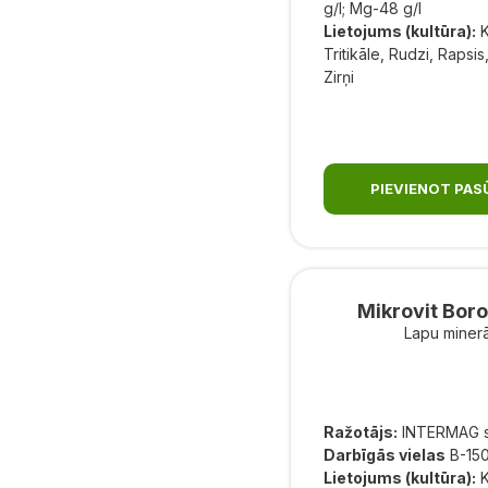
g/l; Mg-48 g/l
Lietojums (kultūra):
K
Tritikāle, Rudzi, Rapsi
Zirņi
PIEVIENOT PA
Mikrovit Boro
Lapu minerā
Ražotājs:
INTERMAG sp
Darbīgās vielas
B-150
Lietojums (kultūra):
K