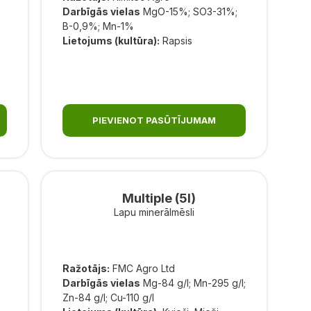
Darbīgās vielas
MgO-15%; SO3-31%;
B-0,9%; Mn-1%
Lietojums (kultūra):
Rapsis
PIEVIENOT PASŪTĪJUMAM
Multiple (5l)
Lapu minerālmēsli
Ražotājs:
FMC Agro Ltd
Darbīgās vielas
Mg-84 g/l; Mn-295 g/l;
Zn-84 g/l; Cu-110 g/l