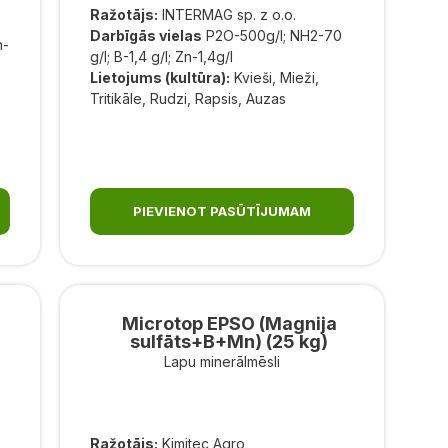
Ražotājs:
INTERMAG sp. z o.o.
Darbīgās vielas
P2O-500g/l; NH2-70
n-
g/l; B-1,4 g/l; Zn-1,4g/l
Lietojums (kultūra):
Kvieši, Mieži,
Tritikāle, Rudzi, Rapsis, Auzas
PIEVIENOT PASŪTĪJUMAM
Microtop EPSO (Magnija
sulfāts+B+Mn) (25 kg)
Lapu minerālmēsli
Ražotājs:
Kimitec Agro