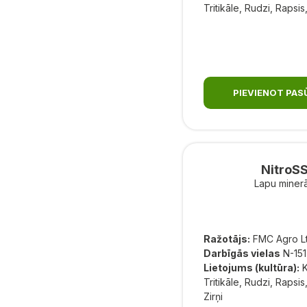
Tritikāle, Rudzi, Rapsi
PIEVIENOT PA
NitroSS
Lapu minerā
Ražotājs:
FMC Agro L
Darbīgās vielas
N-151
Lietojums (kultūra):
K
Tritikāle, Rudzi, Rapsi
Zirņi