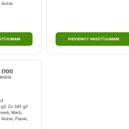
s, Auzas
SŪTĪJUMAM
PIEVIENOT PASŪTĪJUMAM
 (10l)
lmēsli
td
 g/l; Zn-345 g/l
vieši, Mieži,
s, Auzas, Pupas,