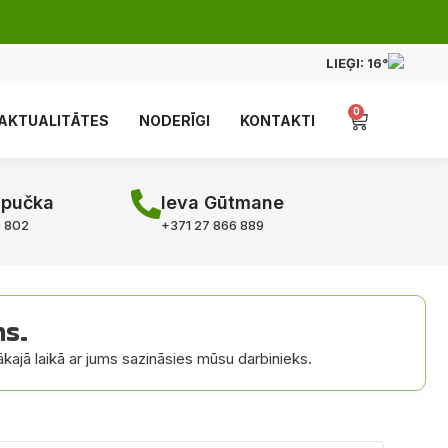
LIEĢI:
16°
0
AKTUALITĀTES
NODERĪGI
KONTAKTI
apučka
Ieva Gūtmane
0 802
+371 27 866 889
ms.
ākajā laikā ar jums sazināsies mūsu darbinieks.