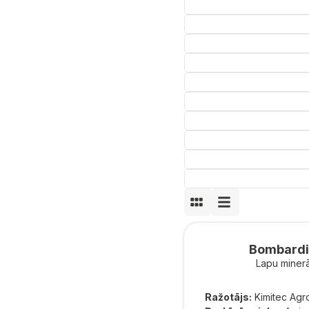
Bombardie
Lapu minerā
Ražotājs:
Kimitec Agr