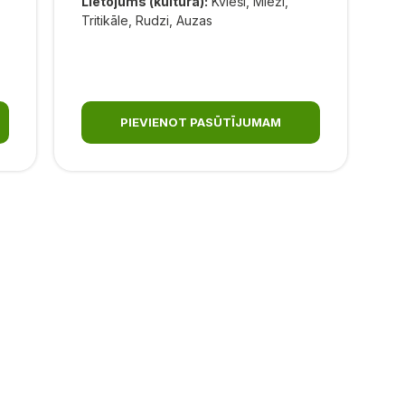
Lietojums (kultūra):
Kvieši, Mieži,
Tritikāle, Rudzi, Auzas
PIEVIENOT PASŪTĪJUMAM