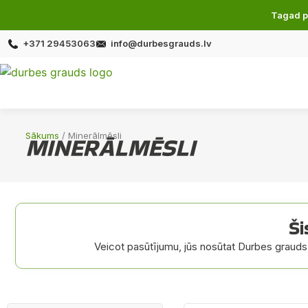
Tagad p
+371 29453063
info@durbesgrauds.lv
Sākums
/ Minerālmēsli
MINERĀLMĒSLI
Ši
Veicot pasūtījumu, jūs nosūtat Durbes grauds t