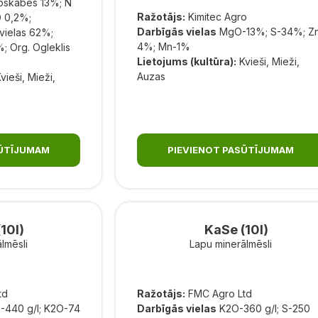
oskābes 13%; N
Ražotājs:
Kimitec Agro
 0,2%;
Darbīgās vielas
MgO-13%; S-34%; Z
.vielas 62%;
4%; Mn-1%
; Org. Ogleklis
Lietojums (kultūra):
Kvieši, Mieži,
Auzas
vieši, Mieži,
SŪTĪJUMAM
PIEVIENOT PASŪTĪJUMAM
(10l)
KaSe (10l)
lmēsli
Lapu minerālmēsli
td
Ražotājs:
FMC Agro Ltd
-440 g/l; K2O-74
Darbīgās vielas
K2O-360 g/l; S-250