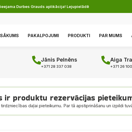
ieejama Durbes Grauds aplikācija! Lejupielādē
SĀKUMS
PAKALPOJUMI
PRODUKTI
PAR MUMS
Jānis Pelnēns
Aiga Tr
+371 28 337 038
+371 26 10
s ir produktu rezervācijas pieteiku
irdzniecības daļai pieteikumu. Par tā apstiprināšanu un izpildi tuv