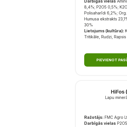
Darbīgās vielas
Amin
8,4%; P2O5 0,5%; K2O
Polisaharīdi 6,2%; Org
Humusa ekstrakts 23,1%
30%
Lietojums (kultūra):
K
Tritikāle, Rudzi, Rapsis
PIEVIENOT PA
HiFos 
Lapu minerā
Ražotājs:
FMC Agro L
Darbīgās vielas
P2O5