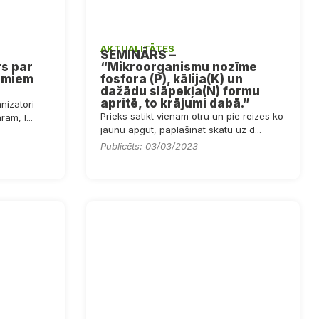
AKTUALITĀTES
SEMINĀRS –
rs par
“Mikroorganismu nozīme
umiem
fosfora (P), kālija(K) un
dažādu slāpekļa(N) formu
apritē, to krājumi dabā.”
anizatori
Prieks satikt vienam otru un pie reizes ko
am, l...
jaunu apgūt, paplašināt skatu uz d...
Publicēts: 03/03/2023