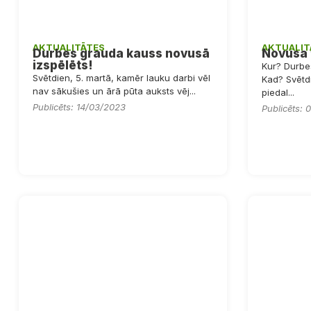
AKTUALITĀTES
AKTUALIT
Durbes grauda kauss novusā
Novusa 
izspēlēts!
Kur? Durbe
Svētdien, 5. martā, kamēr lauku darbi vēl
Kad? Svētdi
nav sākušies un ārā pūta auksts vēj...
piedal...
Publicēts: 14/03/2023
Publicēts: