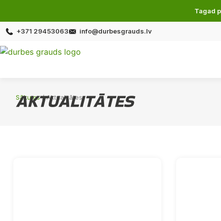
Tagad p
+371 29453063
info@durbesgrauds.lv
AKTUALITĀTES
Sākums
/ Aktualitātes