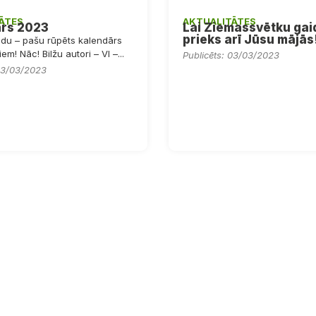
ĀTES
AKTUALITĀTES
rs 2023
Lai Ziemassvētku gai
prieks arī Jūsu mājās
adu – pašu rūpēts kalendārs
m! Nāc! Bilžu autori – VI –...
Publicēts: 03/03/2023
 03/03/2023