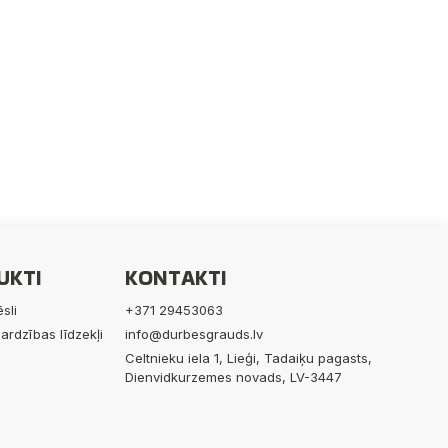
UKTI
KONTAKTI
sli
+371 29453063
ardzības līdzekļi
info@durbesgrauds.lv
Celtnieku iela 1, Lieģi, Tadaiķu pagasts,
Dienvidkurzemes novads, LV-3447