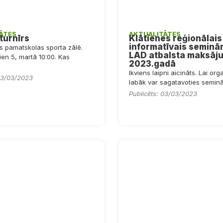
ĀTES
AKTUALITĀTES
turnīrs
Klātienes reģionālais
informatīvais seminā
s pamatskolas sporta zālē.
LAD atbalsta maksāj
en 5, martā 10:00. Kas
2023.gadā
Ikviens laipni aicināts. Lai org
 03/03/2023
labāk var sagatavoties seminār
Publicēts: 03/03/2023