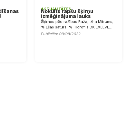
AKTUALITĀTES
dīšanas
Nokults rapšu šķirņu
!
izmēģinājuma lauks
Šķirnes pēc ražības Raža, t/ha Mitrums,
% Eļļas saturs, % Hlorofils DK EXLEVE...
Publicēts: 08/08/2022