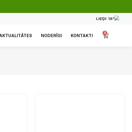
LIEĢI:
16°
0
AKTUALITĀTES
NODERĪGI
KONTAKTI