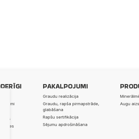
DERĪGI
PAKALPOJUMI
PROD
ums
Graudu realizācija
Minerālmē
lpojumi
Graudu, rapša pirmapstrāde,
Augu aizs
glabāšana
ukti
Rapšu sertifikācija
 mums
Sējumu apdrošināšana
alitātes
rīgi