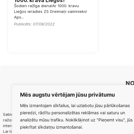
1000. krava Lieģos!
Šodien ražīga diena!Ar 1000. kravu
Lieģos ieradies ZS Dreimaņi saimnieks!
Aps...
Publicēts: 07/08/2022
NO
Sāk
Mēs augstu vērtējam jūsu privātumu
Paka
Mēs izmantojam sīkfailus, lai uzlabotu jūsu pārlūkošanas
Prod
pieredzi, rādītu personalizētas reklāmas vai saturu un
Sabiedrības mērķis ir maksimizēt biedru lauksaimnieciskās
Par
analizētu mūsu trafiku. Noklikšķinot uz "Pieņemt visu", jūs
ražošanas efektivitāti, nodrošināt ilgtermiņā biedru
Aktu
intereses un vajadzības.
piekrītat sīkdatņu izmantošanai.
Node
Lai to paveiktu, nepieciešama abpusēja mijiedarbība starp