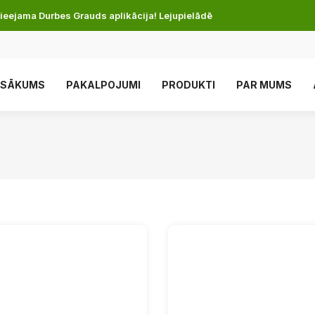
ieejama Durbes Grauds aplikācija! Lejupielādē
SĀKUMS
PAKALPOJUMI
PRODUKTI
PAR MUMS