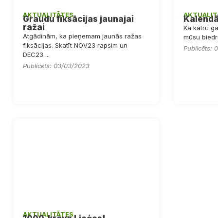
AKTUALITĀTES
AKTUALIT
Graudu fiksācijas jaunajai
Kalendā
ražai
Kā katru g
Atgādinām, ka pieņemam jaunās ražas
mūsu biedrie
fiksācijas. Skatīt NOV23 rapsim un
Publicēts:
DEC23 ...
Publicēts: 03/03/2023
AKTUALITĀTES