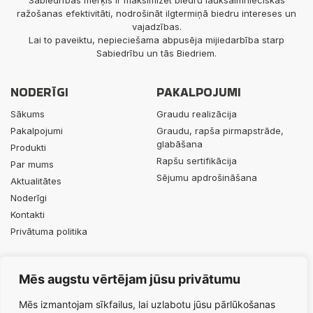
Sabiedrības mērķis ir maksimizēt biedru lauksaimnieciskās
ražošanas efektivitāti, nodrošināt ilgtermiņā biedru intereses un
vajadzības.
Lai to paveiktu, nepieciešama abpusēja mijiedarbība starp
Sabiedrību un tās Biedriem.
NODERĪGI
PAKALPOJUMI
Sākums
Graudu realizācija
Pakalpojumi
Graudu, rapša pirmapstrāde,
glabāšana
Produkti
Rapšu sertifikācija
Par mums
Sējumu apdrošināšana
Aktualitātes
Noderīgi
Kontakti
Privātuma politika
PRODUKTI
KONTAKTI
Mēs augstu vērtējam jūsu privātumu
Minerālmēsli
+371 29453063
Augu aizsardzības līdzekļi
info@durbesgrauds.lv
Mēs izmantojam sīkfailus, lai uzlabotu jūsu pārlūkošanas