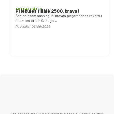
AKTUALITĀTES
Priekules filiālē 2500. krava!
Šodien esam sasnieguši kravas pieņemšanas rekordu
Priekules filiālē! 🥳 Sagai...
Publicēts: 06/09/2025