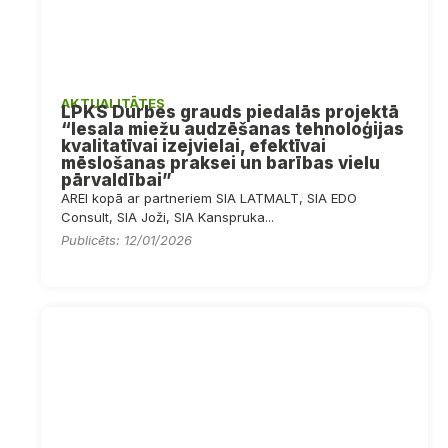
AKTUALITĀTES
LPKS Durbes grauds piedalās projektā
“Iesala miežu audzēšanas tehnoloģijas
kvalitatīvai izejvielai, efektīvai
mēslošanas praksei un barības vielu
pārvaldībai”
AREI kopā ar partneriem SIA LATMALT, SIA EDO
Consult, SIA Joži, SIA Kanspruka...
Publicēts: 12/01/2026