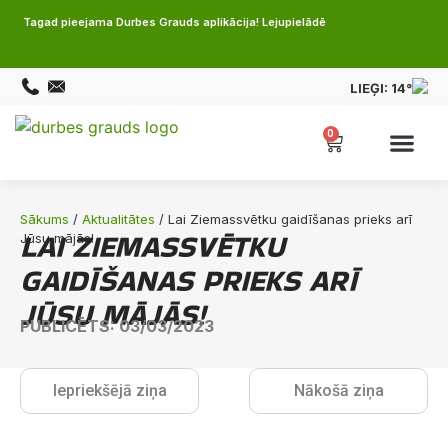
Tagad pieejama Durbes Grauds aplikācija! Lejupielādē
LIEĢI:
14°
0
Sākums
/
Aktualitātes
/ Lai Ziemassvētku gaidīšanas prieks arī
LAI ZIEMASSVĒTKU
Jūsu mājās!
GAIDĪŠANAS PRIEKS ARĪ
JŪSU MĀJĀS!
PUBLICĒTS: 03/03/2023
Iepriekšējā ziņa
Nākošā ziņa