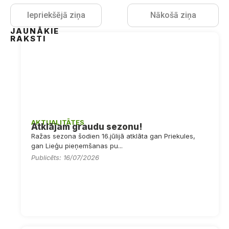
Iepriekšējā ziņa
Nākošā ziņa
JAUNĀKIE
RAKSTI
AKTUALITĀTES
Atklājam graudu sezonu!
Ražas sezona šodien 16.jūlijā atklāta gan Priekules,
gan Lieģu pieņemšanas pu...
Publicēts: 16/07/2026