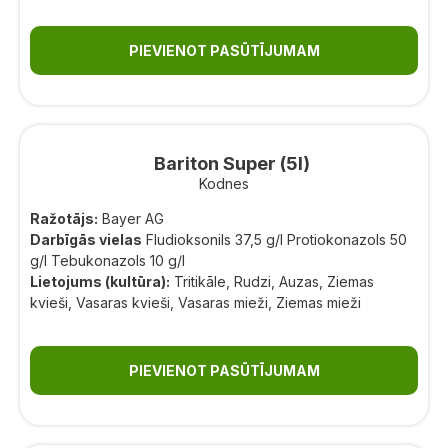
PIEVIENOT PASŪTĪJUMAM
Bariton Super (5l)
Kodnes
Ražotājs:
Bayer AG
Darbīgās vielas
Fludioksonils 37,5 g/l Protiokonazols 50
g/l Tebukonazols 10 g/l
Lietojums (kultūra):
Tritikāle, Rudzi, Auzas, Ziemas
kvieši, Vasaras kvieši, Vasaras mieži, Ziemas mieži
PIEVIENOT PASŪTĪJUMAM