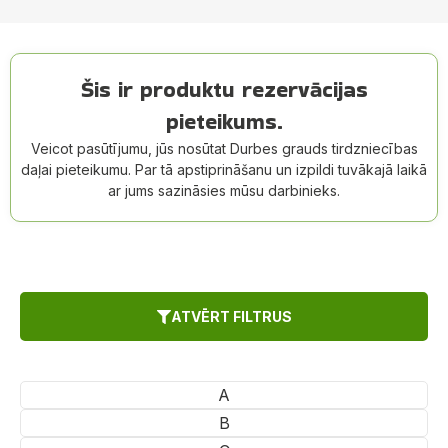
Šis ir produktu rezervācijas
pieteikums.
Veicot pasūtījumu, jūs nosūtat Durbes grauds tirdzniecības
daļai pieteikumu. Par tā apstiprināšanu un izpildi tuvākajā laikā
ar jums sazināsies mūsu darbinieks.
ATVĒRT FILTRUS
A
B