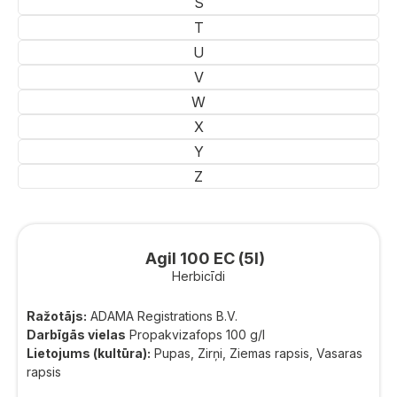
S
T
U
V
W
X
Y
Z
Agil 100 EC (5l)
Herbicīdi
Ražotājs:
ADAMA Registrations B.V.
Darbīgās vielas
Propakvizafops 100 g/l
Lietojums (kultūra):
Pupas, Zirņi, Ziemas rapsis, Vasaras
rapsis