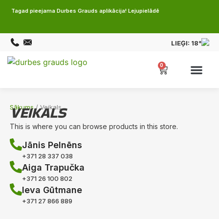
Tagad pieejama Durbes Grauds aplikācija! Lejupielādē
LIEĢI:
18°
0
VEIKALS
Sākums
/ Veikals
This is where you can browse products in this store.
Jānis Pelnēns
+371 28 337 038
Aiga Trapučka
+371 26 100 802
Ieva Gūtmane
+371 27 866 889