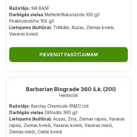
Ražotājs:
SIA BASF
Darbīgās vielas
Mefentriflukonazols 100 g/l
Piraklostrobīns 100 g/l
Lietojums (kultūra):
Tritikāle, Auzas, Ziemas kvieši,
Vasaras kvieši
PIEVIENOT PASŪTĪJUMAM
Barbarian Biograde 360 š.k. (20l)
Herbicīdi
Ražotājs:
Barclay Chemicals (R&D) Ltd.
Darbīgās vielas
Glifosāts 360 g/l
Lietojums (kultūra):
Auzas, Zirņi, Ziemas rapsis, Vasaras
rapsis, Ziemas kvieši, Vasaras kvieši, Vasaras mieži,
Ziemas mieži, Cietie kvieši