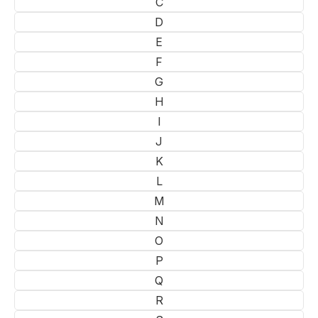
C
D
E
F
G
H
I
J
K
L
M
N
O
P
Q
R