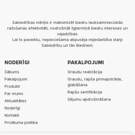
Sabiedrības mērķis ir maksimizēt biedru lauksaimnieciskās
ražošanas efektivitāti, nodrošināt ilgtermiņā biedru intereses un
vajadzības.
Lai to paveiktu, nepieciešama abpusēja mijiedarbība starp
Sabiedrību un tās Biedriem.
NODERĪGI
PAKALPOJUMI
Sākums
Graudu realizācija
Pakalpojumi
Graudu, rapša pirmapstrāde,
glabāšana
Produkti
Rapšu sertifikācija
Par mums
Sējumu apdrošināšana
Aktualitātes
Noderīgi
Kontakti
Privātuma politika
PRODUKTI
KONTAKTI