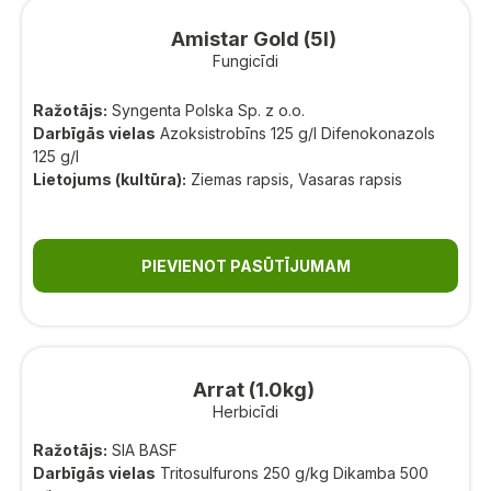
Amistar Gold (5l)
Fungicīdi
Ražotājs:
Syngenta Polska Sp. z o.o.
Darbīgās vielas
Azoksistrobīns 125 g/l Difenokonazols
125 g/l
Lietojums (kultūra):
Ziemas rapsis, Vasaras rapsis
PIEVIENOT PASŪTĪJUMAM
Arrat (1.0kg)
Herbicīdi
Ražotājs:
SIA BASF
Darbīgās vielas
Tritosulfurons 250 g/kg Dikamba 500