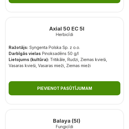
Axial 50 EC 5l
Herbicīdi
Ražotājs:
Syngenta Polska Sp. z o.o.
Darbīgās vielas
Pinoksadēns 50 g/l
Lietojums (kultūra):
Tritikāle, Rudzi, Ziemas kvieši,
Vasaras kvieši, Vasaras mieži, Ziemas mieži
PIEVIENOT PASŪTĪJUMAM
Balaya (5l)
Fungicīdi