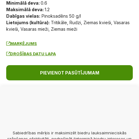
Minimālā deva:
0.6
Maksimālā deva:
1.2
Dabīgas vielas:
Pinoksadēns 50 g/l
Lietojums (kultūra):
Tritikāle, Rudzi, Ziemas kvieši, Vasaras
kvieši, Vasaras mieži, Ziemas mieži
MARĶĒJUMS
DROŠĪBAS DATU LAPA
PIEVIENOT PASŪTĪJUMAM
Sabiedrības mērķis ir maksimizēt biedru lauksaimnieciskās
ražošanas efektivitāti, nodrošināt ilgtermiņā biedru intereses un