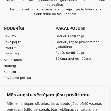
vajadzības.
Lai to paveiktu, nepieciešama abpusēja mijiedarbība starp
Sabiedrību un tās Biedriem.
NODERĪGI
PAKALPOJUMI
Sākums
Graudu realizācija
Pakalpojumi
Graudu, rapša pirmapstrāde,
glabāšana
Produkti
Rapšu sertifikācija
Par mums
Sējumu apdrošināšana
Aktualitātes
Noderīgi
Kontakti
Privātuma politika
PRODUKTI
KONTAKTI
Mēs augstu vērtējam jūsu privātumu
Minerālmēsli
+371 29453063
Augu aizsardzības līdzekļi
info@durbesgrauds.lv
Mēs izmantojam sīkfailus, lai uzlabotu jūsu pārlūkošanas
Celtnieku iela 1, Lieģi, Tadaiķu
pieredzi, rādītu personalizētas reklāmas vai saturu un