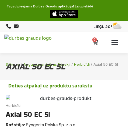
Tagad pieejama Durbes Grauds aplikācija! Lejupielādē
LIEĢI:
20°
0
AXIAL 50 EC 5L
Sākums
/
Augu aizsardzības līdzekļi
/
Herbicīdi
/ Axial 50 EC 5l
Doties atpakaļ uz produktu sarakstu
Herbicīdi
Axial 50 EC 5l
Ražotājs:
Syngenta Polska Sp. z o.o.