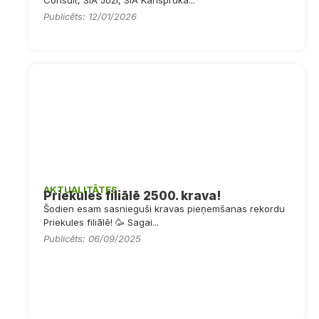
Consult, SIA Joži, SIA Kanspruka...
Publicēts: 12/01/2026
AKTUALITĀTES
Priekules filiālē 2500. krava!
Šodien esam sasnieguši kravas pieņemšanas rekordu
Priekules filiālē! 🥳 Sagai...
Publicēts: 06/09/2025