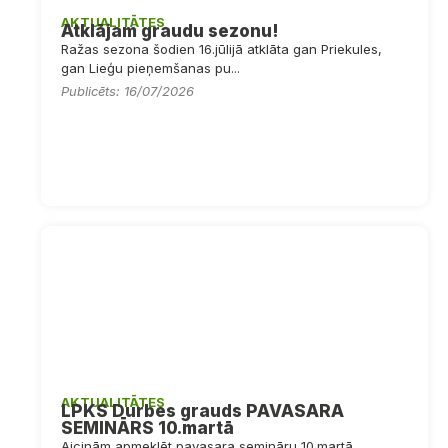
AKTUALITĀTES
Atklājam graudu sezonu!
Ražas sezona šodien 16.jūlijā atklāta gan Priekules,
gan Lieģu pieņemšanas pu...
Publicēts: 16/07/2026
AKTUALITĀTES
LPKS Durbes grauds PAVASARA
SEMINĀRS 10.martā
Aicinām apmeklēt pavasara semināru 10.martā