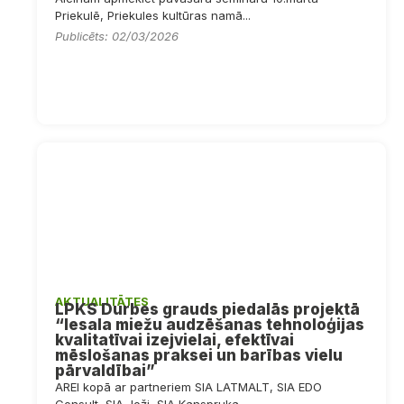
Priekulē, Priekules kultūras namā...
Publicēts: 02/03/2026
AKTUALITĀTES
LPKS Durbes grauds piedalās projektā
“Iesala miežu audzēšanas tehnoloģijas
kvalitatīvai izejvielai, efektīvai
mēslošanas praksei un barības vielu
pārvaldībai”
AREI kopā ar partneriem SIA LATMALT, SIA EDO