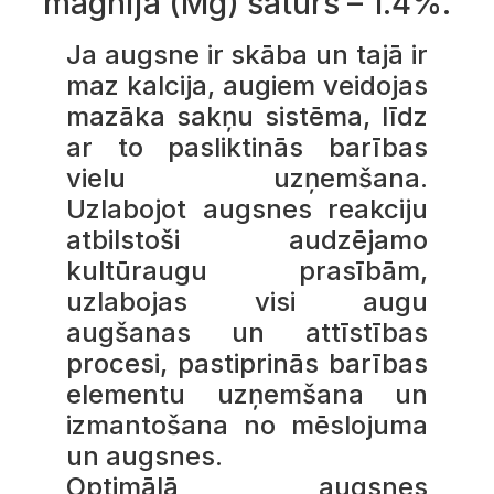
magnija (Mg) saturs – 1.4%.
Ja augsne ir skāba un tajā ir
maz kalcija, augiem veidojas
mazāka sakņu sistēma, līdz
ar to pasliktinās barības
vielu uzņemšana.
Uzlabojot augsnes reakciju
atbilstoši audzējamo
kultūraugu prasībām,
uzlabojas visi augu
augšanas un attīstības
procesi, pastiprinās barības
elementu uzņemšana un
izmantošana no mēslojuma
un augsnes.
Optimālā augsnes