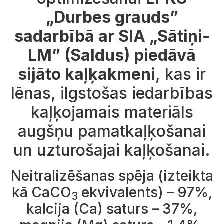
„Durbes grauds”
sadarbībā ar SIA „Sātiņi-
LM” (Saldus) piedāvā
sijāto kaļķakmeni
, kas ir
lēnas, ilgstošas iedarbības
kaļķojamais materiāls
augšņu pamatkaļķošanai
un uzturošajai kaļķošanai.
Neitralizēšanas spēja (izteikta
kā CaCO
ekvivalents) – 97%,
3
kalcija (Ca) saturs – 37%,