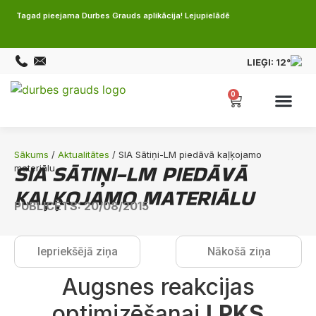
Tagad pieejama Durbes Grauds aplikācija! Lejupielādē
LIEĢI:
12°
0
Sākums
/
Aktualitātes
/ SIA Sātiņi-LM piedāvā kaļķojamo
SIA SĀTIŅI-LM PIEDĀVĀ
materiālu
KAĻĶOJAMO MATERIĀLU
PUBLICĒTS: 20/08/2015
Iepriekšējā ziņa
Nākošā ziņa
Augsnes reakcijas
optimizēšanai
LPKS