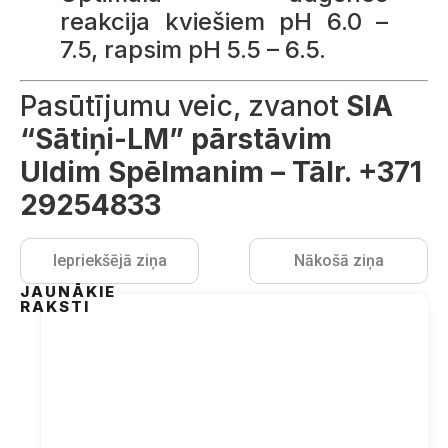
reakcija kviešiem pH 6.0 –
7.5, rapsim pH 5.5 – 6.5.
Pasūtījumu veic, zvanot
SIA
“Sātiņi-LM” pārstāvim
Uldim Spēlmanim – Tālr. +371
29254833
Iepriekšējā ziņa
Nākošā ziņa
JAUNĀKIE
RAKSTI