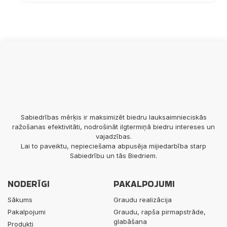
Sabiedrības mērķis ir maksimizēt biedru lauksaimnieciskās
ražošanas efektivitāti, nodrošināt ilgtermiņā biedru intereses un
vajadzības.
Lai to paveiktu, nepieciešama abpusēja mijiedarbība starp
Sabiedrību un tās Biedriem.
NODERĪGI
PAKALPOJUMI
Sākums
Graudu realizācija
Pakalpojumi
Graudu, rapša pirmapstrāde,
glabāšana
Produkti