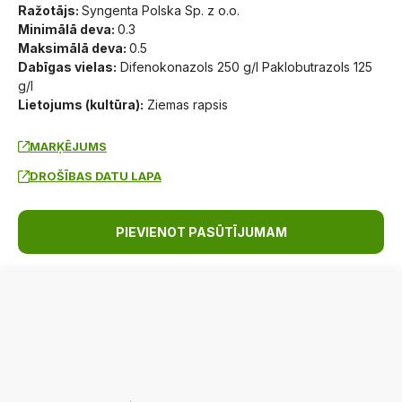
Ražotājs:
Syngenta Polska Sp. z o.o.
Minimālā deva:
0.3
Maksimālā deva:
0.5
Dabīgas vielas:
Difenokonazols 250 g/l Paklobutrazols 125
g/l
Lietojums (kultūra):
Ziemas rapsis
MARĶĒJUMS
DROŠĪBAS DATU LAPA
PIEVIENOT PASŪTĪJUMAM