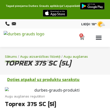
Tagad pieejama Durbes Grauds aplikācija! Lejupielādē
LIEĢI:
18°
0
Sākums
/
Augu aizsardzības līdzekļi
/
Augu augšanas
TOPREX 375 SC (5L)
regulātori
/ Toprex 375 SC (5l)
Doties atpakaļ uz produktu sarakstu
Augu augšanas regulātori
Toprex 375 SC (5l)