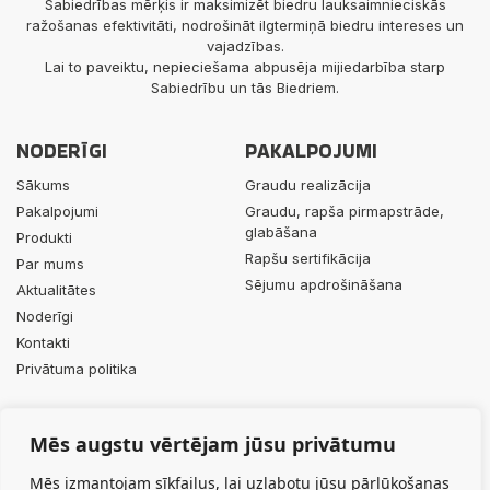
Sabiedrības mērķis ir maksimizēt biedru lauksaimnieciskās
ražošanas efektivitāti, nodrošināt ilgtermiņā biedru intereses un
vajadzības.
Lai to paveiktu, nepieciešama abpusēja mijiedarbība starp
Sabiedrību un tās Biedriem.
NODERĪGI
PAKALPOJUMI
Sākums
Graudu realizācija
Pakalpojumi
Graudu, rapša pirmapstrāde,
glabāšana
Produkti
Rapšu sertifikācija
Par mums
Sējumu apdrošināšana
Aktualitātes
Noderīgi
Kontakti
Privātuma politika
PRODUKTI
KONTAKTI
Mēs augstu vērtējam jūsu privātumu
Minerālmēsli
+371 29453063
Augu aizsardzības līdzekļi
info@durbesgrauds.lv
Mēs izmantojam sīkfailus, lai uzlabotu jūsu pārlūkošanas