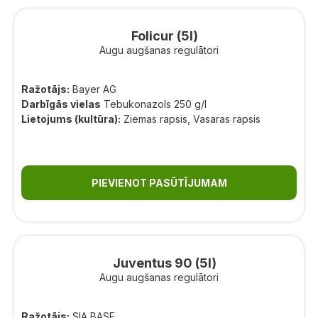
Folicur (5l)
Augu augšanas regulātori
Ražotājs:
Bayer AG
Darbīgās vielas
Tebukonazols 250 g/l
Lietojums (kultūra):
Ziemas rapsis, Vasaras rapsis
PIEVIENOT PASŪTĪJUMAM
Juventus 90 (5l)
Augu augšanas regulātori
Ražotājs:
SIA BASF