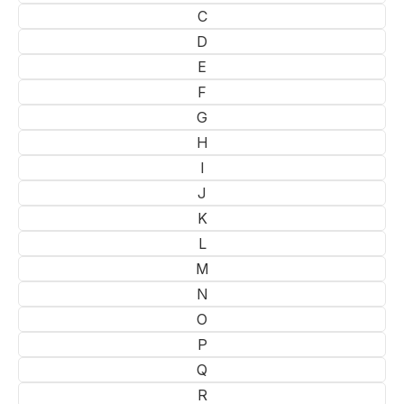
C
D
E
F
G
H
I
J
K
L
M
N
O
P
Q
R