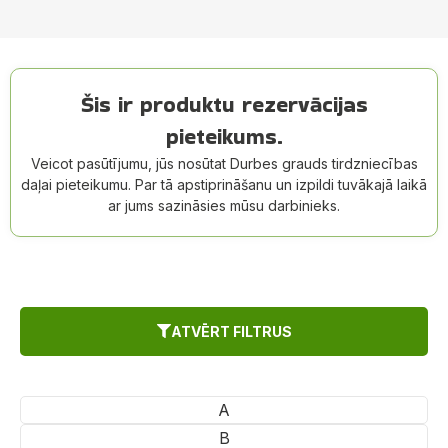
Šis ir produktu rezervācijas
pieteikums.
Veicot pasūtījumu, jūs nosūtat Durbes grauds tirdzniecības
daļai pieteikumu. Par tā apstiprināšanu un izpildi tuvākajā laikā
ar jums sazināsies mūsu darbinieks.
ATVĒRT FILTRUS
A
B