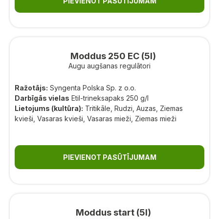
PIEVIENOT PASŪTĪJUMAM
Moddus 250 EC (5l)
Augu augšanas regulātori
Ražotājs:
Syngenta Polska Sp. z o.o.
Darbīgās vielas
Etil-trineksapaks 250 g/l
Lietojums (kultūra):
Tritikāle, Rudzi, Auzas, Ziemas
kvieši, Vasaras kvieši, Vasaras mieži, Ziemas mieži
PIEVIENOT PASŪTĪJUMAM
Moddus start (5l)