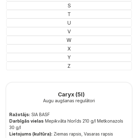
S
T
U
V
W
X
Y
Z
Caryx (5l)
Augu augšanas regulātori
Ražotājs:
SIA BASF
Darbīgās vielas
Mepikvāta hlorīds 210 g/l Metkonazols
30 g/l
Lietojums (kultūra):
Ziemas rapsis, Vasaras rapsis