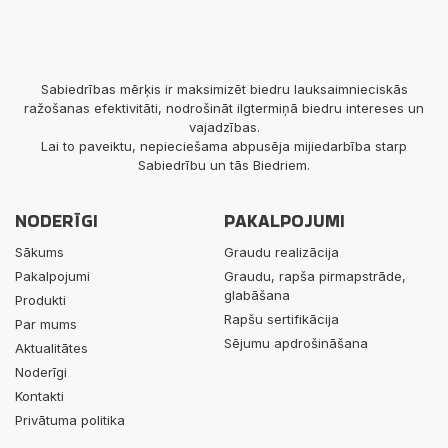
Sabiedrības mērķis ir maksimizēt biedru lauksaimnieciskās
ražošanas efektivitāti, nodrošināt ilgtermiņā biedru intereses un
vajadzības.
Lai to paveiktu, nepieciešama abpusēja mijiedarbība starp
Sabiedrību un tās Biedriem.
NODERĪGI
PAKALPOJUMI
Sākums
Graudu realizācija
Pakalpojumi
Graudu, rapša pirmapstrāde,
glabāšana
Produkti
Rapšu sertifikācija
Par mums
Sējumu apdrošināšana
Aktualitātes
Noderīgi
Kontakti
Privātuma politika