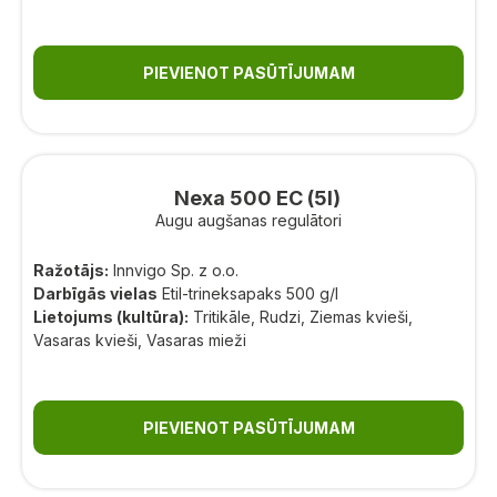
PIEVIENOT PASŪTĪJUMAM
Nexa 500 EC (5l)
Augu augšanas regulātori
Ražotājs:
Innvigo Sp. z o.o.
Darbīgās vielas
Etil-trineksapaks 500 g/l
Lietojums (kultūra):
Tritikāle, Rudzi, Ziemas kvieši,
Vasaras kvieši, Vasaras mieži
PIEVIENOT PASŪTĪJUMAM