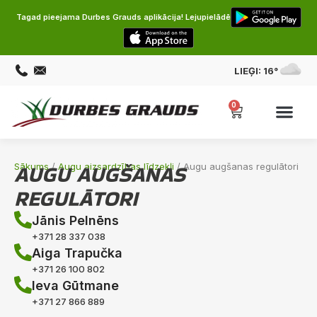
Tagad pieejama Durbes Grauds aplikācija! Lejupielādē
LIEĢI:
16°
0
AUGU AUGŠANAS
Sākums
/
Augu aizsardzības līdzekļi
/ Augu augšanas regulātori
REGULĀTORI
Jānis Pelnēns
+371 28 337 038
Aiga Trapučka
+371 26 100 802
Ieva Gūtmane
+371 27 866 889