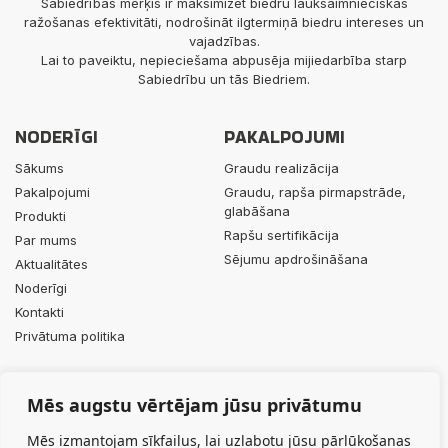
Sabiedrības mērķis ir maksimizēt biedru lauksaimnieciskās
ražošanas efektivitāti, nodrošināt ilgtermiņā biedru intereses un
vajadzības.
Lai to paveiktu, nepieciešama abpusēja mijiedarbība starp
Sabiedrību un tās Biedriem.
NODERĪGI
PAKALPOJUMI
Sākums
Graudu realizācija
Pakalpojumi
Graudu, rapša pirmapstrāde,
glabāšana
Produkti
Rapšu sertifikācija
Par mums
Sējumu apdrošināšana
Aktualitātes
Noderīgi
Kontakti
Privātuma politika
PRODUKTI
KONTAKTI
Mēs augstu vērtējam jūsu privātumu
Minerālmēsli
+371 29453063
Augu aizsardzības līdzekļi
info@durbesgrauds.lv
Mēs izmantojam sīkfailus, lai uzlabotu jūsu pārlūkošanas