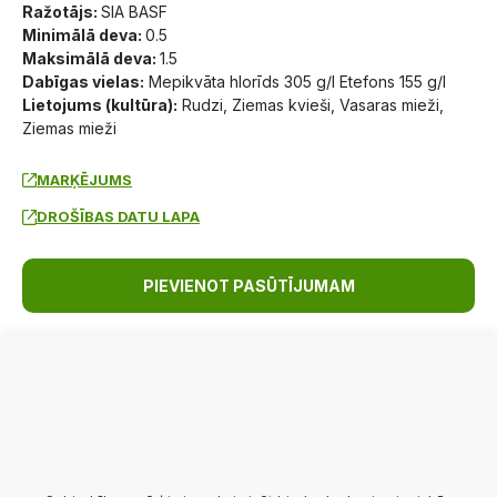
Ražotājs:
SIA BASF
Minimālā deva:
0.5
Maksimālā deva:
1.5
Dabīgas vielas:
Mepikvāta hlorīds 305 g/l Etefons 155 g/l
Lietojums (kultūra):
Rudzi, Ziemas kvieši, Vasaras mieži,
Ziemas mieži
MARĶĒJUMS
DROŠĪBAS DATU LAPA
PIEVIENOT PASŪTĪJUMAM