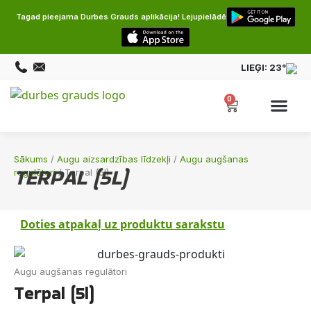
Tagad pieejama Durbes Grauds aplikācija! Lejupielādē
LIEĢI:
23°
0
Sākums
/
Augu aizsardzības līdzekļi
/
Augu augšanas
TERPAL (5L)
regulātori
/ Terpal (5l)
Doties atpakaļ uz produktu sarakstu
Augu augšanas regulātori
Terpal (5l)