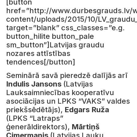
[button
href=”http://www.durbesgrauds.lv/
content/uploads/2015/10/LV_graudu_n
target=”blank” css_classes=”e.g.
button_hilite button_pale
sm_button”]Latvijas graudu
nozares attīstības
tendences[/button]
Seminārā savā pieredzē dalījās arī
Indulis Jansons
(Latvijas
Lauksaimniecības kooperatīvu
asociācijas un LPKS “VAKS” valdes
priekšsēdētājs),
Edgars Ruža
(LPKS “Latraps”
ģenerāldirektors),
Mārtiņš
Cimermanis
(Latvijas Lauku