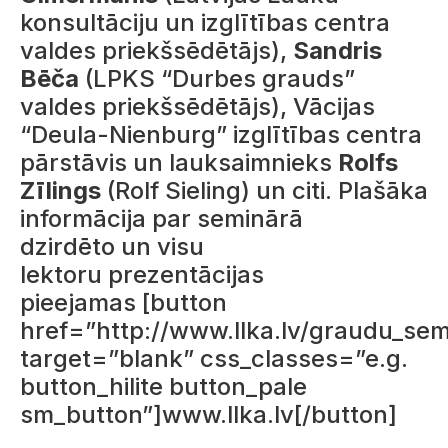
konsultāciju un izglītības centra
valdes priekšsēdētājs),
Sandris
Bēča
(LPKS “Durbes grauds”
valdes priekšsēdētājs), Vācijas
“Deula-Nienburg” izglītības centra
pārstāvis un lauksaimnieks
Rolfs
Zīlings
(Rolf Sieling) un citi. Plašāka
informācija par seminārā
dzirdēto un visu
lektoru prezentācijas
pieejamas [button
href=”http://www.llka.lv/graudu_sem
target=”blank” css_classes=”e.g.
button_hilite button_pale
sm_button”]www.llka.lv[/button]