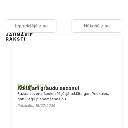
Iepriekšējā ziņa
Nākošā ziņa
JAUNĀKIE
RAKSTI
AKTUALITĀTES
Atklājam graudu sezonu!
Ražas sezona šodien 16.jūlijā atklāta gan Priekules,
gan Lieģu pieņemšanas pu...
Publicēts: 16/07/2026