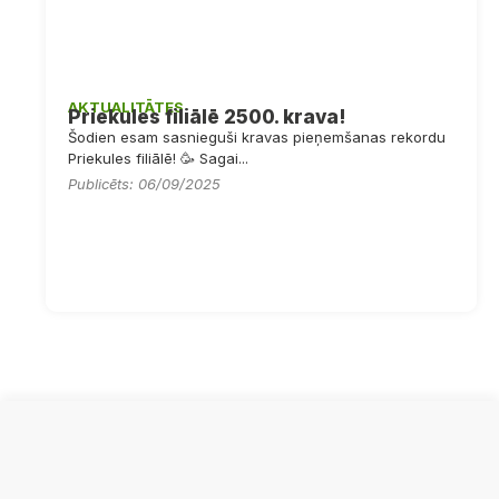
AKTUALITĀTES
Priekules filiālē 2500. krava!
Šodien esam sasnieguši kravas pieņemšanas rekordu
Priekules filiālē! 🥳 Sagai...
Publicēts: 06/09/2025