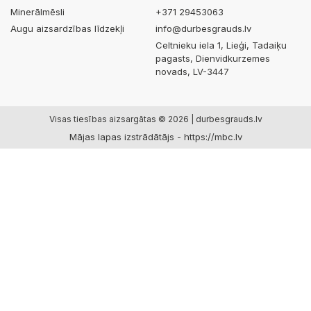
Minerālmēsli
+371 29453063
Augu aizsardzības līdzekļi
info@durbesgrauds.lv
Celtnieku iela 1, Lieģi, Tadaiķu
pagasts, Dienvidkurzemes
novads, LV-3447
Visas tiesības aizsargātas © 2026 | durbesgrauds.lv
Mājas lapas izstrādātājs -
https://mbc.lv