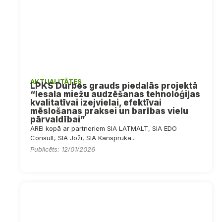
AKTUALITĀTES
LPKS Durbes grauds piedalās projektā
“Iesala miežu audzēšanas tehnoloģijas
kvalitatīvai izejvielai, efektīvai
mēslošanas praksei un barības vielu
pārvaldībai”
AREI kopā ar partneriem SIA LATMALT, SIA EDO
Consult, SIA Joži, SIA Kanspruka...
Publicēts: 12/01/2026