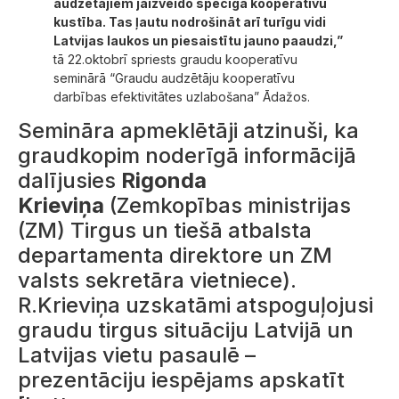
audzētājiem jāizveido spēcīga kooperatīvu
kustība. Tas ļautu nodrošināt arī turīgu vidi
Latvijas laukos un piesaistītu jauno paaudzi,”
tā 22.oktobrī spriests graudu kooperatīvu
seminārā “Graudu audzētāju kooperatīvu
darbības efektivitātes uzlabošana” Ādažos.
Semināra apmeklētāji atzinuši, ka
graudkopim noderīgā informācijā
dalījusies
Rigonda
Krieviņa
(Zemkopības ministrijas
(ZM) Tirgus un tiešā atbalsta
departamenta direktore un ZM
valsts sekretāra vietniece).
R.Krieviņa uzskatāmi atspoguļojusi
graudu tirgus situāciju Latvijā un
Latvijas vietu pasaulē –
prezentāciju iespējams apskatīt