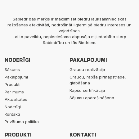
Sabiedrības mērķis ir maksimizēt biedru lauksaimnieciskās
ražošanas efektivitāti, nodrošināt ilgtermiņā biedru intereses un
vajadzības.
Lai to paveiktu, nepieciešama abpusēja mijiedarbība starp
Sabiedrību un tās Biedriem.
NODERĪGI
PAKALPOJUMI
Sākums
Graudu realizācija
Pakalpojumi
Graudu, rapša pirmapstrāde,
glabāšana
Produkti
Rapšu sertifikācija
Par mums
Sējumu apdrošināšana
Aktualitātes
Noderīgi
Kontakti
Privātuma politika
PRODUKTI
KONTAKTI