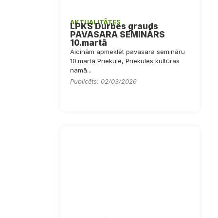
AKTUALITĀTES
LPKS Durbes grauds
PAVASARA SEMINĀRS
10.martā
Aicinām apmeklēt pavasara semināru
10.martā Priekulē, Priekules kultūras
namā...
Publicēts: 02/03/2026