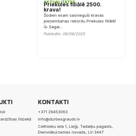
AKTUALITĀTES
Priekules filiālē 2500.
krava!
Šodien esam sasnieguši kravas
pieņemšanas rekordu Priekules filiālē!
🥳 Sagai...
Publicēts: 06/09/2025
UKTI
KONTAKTI
sli
+371 29453063
ardzības līdzekļi
info@durbesgrauds.lv
Celtnieku iela 1, Lieģi, Tadaiķu pagasts,
Dienvidkurzemes novads, LV-3447