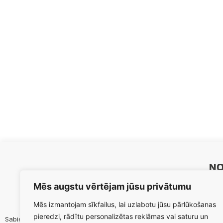
NO
Sāk
Mēs augstu vērtējam jūsu privātumu
Paka
Mēs izmantojam sīkfailus, lai uzlabotu jūsu pārlūkošanas
Prod
pieredzi, rādītu personalizētas reklāmas vai saturu un
Sabiedrības mērķis ir maksimizēt biedru lauksaimnieciskās
Par