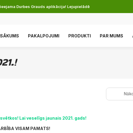
ieejama Durbes Grauds aplikācija! Lejupielādē
SĀKUMS
PAKALPOJUMI
PRODUKTI
PAR MUMS
21.!
Nāko
vētkos! Lai veselīgs jaunais 2021. gads!
RBĪBA VISAM PAMATS!