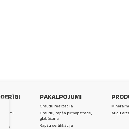
DERĪGI
PAKALPOJUMI
PROD
ums
Graudu realizācija
Minerālmē
lpojumi
Graudu, rapša pirmapstrāde,
Augu aizs
glabāšana
ukti
Rapšu sertifikācija
 mums