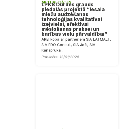
AKTUALITĀTES
LPKS Durbes grauds
piedalās projektā “Iesala
miežu audzēšanas
tehnoloģijas kvalitatīvai
izejvielai, efektīvai
mēslošanas praksei un
barības vielu pārvaldībai”
AREI kopā ar partneriem SIA LATMALT,
SIA EDO Consult, SIA Joži, SIA
Kanspruka...
Publicēts: 12/01/2026