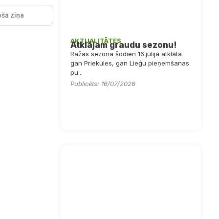
šā ziņa
AKTUALITĀTES
Atklājam graudu sezonu!
Ražas sezona šodien 16.jūlijā atklāta
gan Priekules, gan Lieģu pieņemšanas
pu...
Publicēts: 16/07/2026