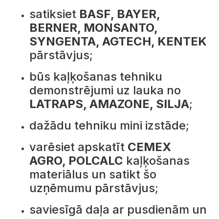
satiksiet
BASF, BAYER,
BERNER, MONSANTO,
SYNGENTA, AGTECH, KENTEK
pārstāvjus;
būs kaļķošanas tehniku
demonstrējumi uz lauka no
LATRAPS, AMAZONE, SILJA
;
dažādu tehniku mini izstāde;
varēsiet apskatīt
CEMEX
AGRO, POLCALC
kaļķošanas
materiālus un satikt šo
uzņēmumu pārstāvjus;
saviesīgā daļa ar pusdienām un