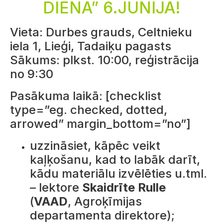
DIENĀ” 6.JŪNIJĀ!
Vieta: Durbes grauds, Celtnieku
iela 1, Lieģi, Tadaiķu pagasts
Sākums: plkst. 10:00, reģistrācija
no 9:30
Pasākuma laikā: [checklist
type=”eg. checked, dotted,
arrowed” margin_bottom=”no”]
uzzināsiet, kāpēc veikt
kaļķošanu, kad to labāk darīt,
kādu materiālu izvēlēties u.tml.
– lektore
Skaidrīte Rulle
(
VAAD
, Agroķīmijas
departamenta direktore);