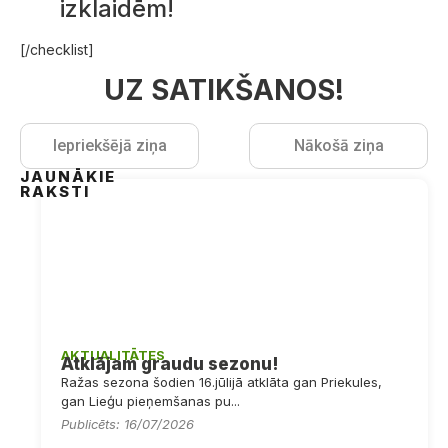
izklaidēm!
[/checklist]
UZ SATIKŠANOS!
Iepriekšējā ziņa
Nākošā ziņa
JAUNĀKIE
RAKSTI
AKTUALITĀTES
Atklājam graudu sezonu!
Ražas sezona šodien 16.jūlijā atklāta gan Priekules,
gan Lieģu pieņemšanas pu...
Publicēts: 16/07/2026