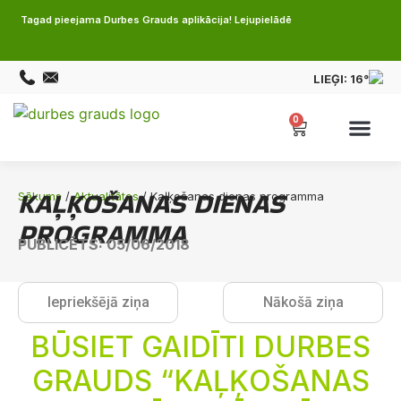
Tagad pieejama Durbes Grauds aplikācija! Lejupielādē
LIEĢI:
16°
0
KAĻĶOŠANAS DIENAS
Sākums
/
Aktualitātes
/ Kaļķošanas dienas programma
PROGRAMMA
PUBLICĒTS: 05/06/2018
Iepriekšējā ziņa
Nākošā ziņa
BŪSIET GAIDĪTI DURBES
GRAUDS “KAĻĶOŠANAS