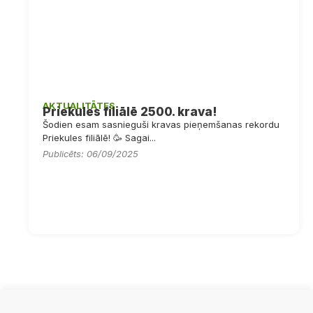
AKTUALITĀTES
Priekules filiālē 2500. krava!
Šodien esam sasnieguši kravas pieņemšanas rekordu
Priekules filiālē! 🥳 Sagai...
Publicēts: 06/09/2025