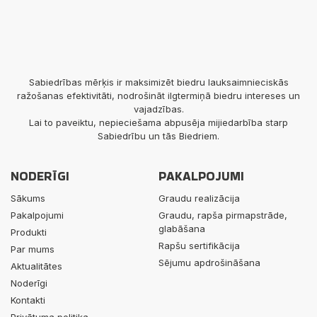
Sabiedrības mērķis ir maksimizēt biedru lauksaimnieciskās
ražošanas efektivitāti, nodrošināt ilgtermiņā biedru intereses un
vajadzības.
Lai to paveiktu, nepieciešama abpusēja mijiedarbība starp
Sabiedrību un tās Biedriem.
NODERĪGI
PAKALPOJUMI
Sākums
Graudu realizācija
Pakalpojumi
Graudu, rapša pirmapstrāde,
glabāšana
Produkti
Rapšu sertifikācija
Par mums
Sējumu apdrošināšana
Aktualitātes
Noderīgi
Kontakti
Privātuma politika