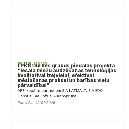
AKTUALITĀTES
LPKS Durbes grauds piedalās projektā
“Iesala miežu audzēšanas tehnoloģijas
kvalitatīvai izejvielai, efektīvai
mēslošanas praksei un barības vielu
pārvaldībai”
AREI kopā ar partneriem SIA LATMALT, SIA EDO
Consult, SIA Joži, SIA Kanspruka...
Publicēts: 12/01/2026