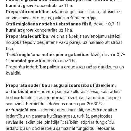
humilat grow
koncentrāta uz 1 ha.
Preparāta iedarbība:
uzlabo augu imūnsistēmu, fotosintēzi
un vielmaiņas procesus, palielina šūnu enerģiju.
O
trā miglošana notiek stiebrošanas fāzē
, deva ir 0,7–1 l
humilat grow
koncentrāta uz 1 ha.
Preparāta iedarbība:
veicina slāpekļa savienojumu sintēzi
no apkārtējās vides, intensīvāku pāreju uz nākamo attīstības
fāzi.
Trešā miglošana notiek piena gatavības fāzē
, deva ir 0,7–
1 l
humilat grow
koncentrāta uz 1 ha.
Preparāta iedarbība: palielina graudaugu ražas daudzumu un
kvalitāti.
Preparāta saderība ar augu aizsardzības līdzekļiem:
ar herbicīdiem
– novērš pamata kultūras stresu, kas radies
herbicīdu toksiskās iedarbības rezultātā, kā arī dod iespēju
samazināt herbicīdu lietošanas normu par 20-30%;
ar fungicīdiem
– stiprinot augu imunitāti, novērš negatīvo
iedarbību un pamata kultūras stresu, turklāt, pateicoties
savām lieliskām pielipinātāja īpašībām, stiprina fungicīdu
iedarbību un dod iespēju samazināt fungicīdu lietošanas