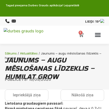
Tagad pieejama Durbes Grauds aplikācija! Lejupielādē
LIEĢI:
19°
0
Sākums
/
Aktualitātes
/ Jaunums – augu mēslošanas līdzeklis –
JAUNUMS – AUGU
humilat grow
MĒSLOŠANAS LĪDZEKLIS –
HUMILAT GROW
PUBLICĒTS: 15/05/2020
Iepriekšējā ziņa
Nākošā ziņa
Lietošana graudaugiem pavasarī:
Pirmā miglošana cerošanas fāzē
pavasarī, deva ir 0,7–1 l