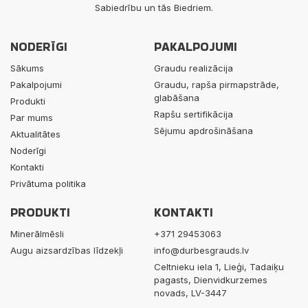
Sabiedrību un tās Biedriem.
NODERĪGI
PAKALPOJUMI
Sākums
Graudu realizācija
Pakalpojumi
Graudu, rapša pirmapstrāde,
glabāšana
Produkti
Rapšu sertifikācija
Par mums
Sējumu apdrošināšana
Aktualitātes
Noderīgi
Kontakti
Privātuma politika
PRODUKTI
KONTAKTI
Minerālmēsli
+371 29453063
Augu aizsardzības līdzekļi
info@durbesgrauds.lv
Celtnieku iela 1, Lieģi, Tadaiķu
pagasts, Dienvidkurzemes
novads, LV-3447