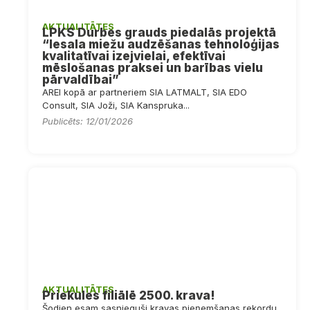
AKTUALITĀTES
LPKS Durbes grauds piedalās projektā
“Iesala miežu audzēšanas tehnoloģijas
kvalitatīvai izejvielai, efektīvai
mēslošanas praksei un barības vielu
pārvaldībai”
AREI kopā ar partneriem SIA LATMALT, SIA EDO
Consult, SIA Joži, SIA Kanspruka...
Publicēts: 12/01/2026
AKTUALITĀTES
Priekules filiālē 2500. krava!
Šodien esam sasnieguši kravas pieņemšanas rekordu