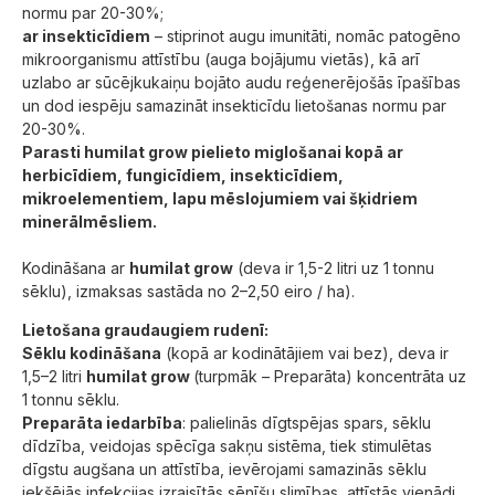
normu par 20-30%;
ar insekticīdiem
– stiprinot augu imunitāti, nomāc patogēno
mikroorganismu attīstību (auga bojājumu vietās), kā arī
uzlabo ar sūcējkukaiņu bojāto audu reģenerējošās īpašības
un dod iespēju samazināt insekticīdu lietošanas normu par
20-30%.
Parasti humilat grow pielieto miglošanai kopā ar
herbicīdiem, fungicīdiem, insekticīdiem,
mikroelementiem, lapu mēslojumiem vai šķidriem
minerālmēsliem.
Kodināšana ar
humilat grow
(deva ir 1,5-2 litri uz 1 tonnu
sēklu), izmaksas sastāda no 2–2,50 eiro / ha).
Lietošana graudaugiem rudenī:
Sēklu kodināšana
(kopā ar kodinātājiem vai bez), deva ir
1,5–2 litri
humilat grow
(turpmāk – Preparāta) koncentrāta uz
1 tonnu sēklu.
Preparāta iedarbība
: palielinās dīgtspējas spars, sēklu
dīdzība, veidojas spēcīga sakņu sistēma, tiek stimulētas
dīgstu augšana un attīstība, ievērojami samazinās sēklu
iekšējās infekcijas izraisītās sēnīšu slimības, attīstās vienādi