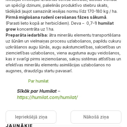
un spēcīgi dzinumi, palielinās produktīvo stiebru skaits,
tādējādi ļaujot samazināt iesējas normu līdz 170-180 kg / ha.
Pirmā miglošana rudenī cerošanas fāzes sākumā
.
(Parasti lieto kopā ar herbicīdiem). Deva – 0,7–1l
humilat
grow
koncentrāta uz 1 ha.
Preparāta iedarbība:
ātra minerālu elementu transportēšana
uz šūnām un vielmaiņas procesu uzlabošanos, papildu cukuru
uzkrāšanos augu šūnās, augu aukstumcietības, salcietības un
ziemcietības uzlabošanos, viena augstuma augu veidošanos,
kas ir svarīgi pirms ieziemošanas, sakņu sistēmas attīstības un
efektīvas minerālu elementu asimilācijas uzlabošanos no
augsnes, draudzīgu startu pavasarī.
Par humilat
Sīkāk par Humilat
–
https://humilat.com/humilat/
Iepriekšējā ziņa
Nākošā ziņa
JAUNĀKIE