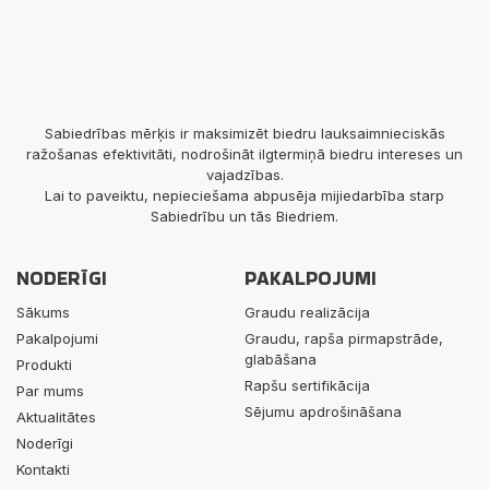
Sabiedrības mērķis ir maksimizēt biedru lauksaimnieciskās
ražošanas efektivitāti, nodrošināt ilgtermiņā biedru intereses un
vajadzības.
Lai to paveiktu, nepieciešama abpusēja mijiedarbība starp
Sabiedrību un tās Biedriem.
NODERĪGI
PAKALPOJUMI
Sākums
Graudu realizācija
Pakalpojumi
Graudu, rapša pirmapstrāde,
glabāšana
Produkti
Rapšu sertifikācija
Par mums
Sējumu apdrošināšana
Aktualitātes
Noderīgi
Kontakti