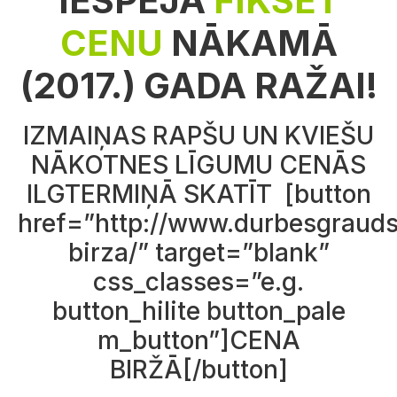
IESPĒJA
FIKSĒT
CENU
NĀKAMĀ
(2017.) GADA RAŽAI!
IZMAIŅAS RAPŠU UN KVIEŠU
NĀKOTNES LĪGUMU CENĀS
ILGTERMIŅĀ SKATĪT [button
href=”http://www.durbesgrauds
birza/” target=”blank”
css_classes=”e.g.
button_hilite button_pale
m_button”]CENA
BIRŽĀ[/button]