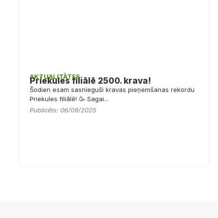
AKTUALITĀTES
Priekules filiālē 2500. krava!
Šodien esam sasnieguši kravas pieņemšanas rekordu
Priekules filiālē! 🥳 Sagai...
Publicēts: 06/09/2025