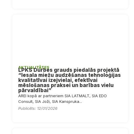
AKTUALITĀTES
LPKS Durbes grauds piedalās projektā
“Iesala miežu audzēšanas tehnoloģijas
kvalitatīvai izejvielai, efektīvai
mēslošanas praksei un barības vielu
pārvaldībai”
AREI kopā ar partneriem SIA LATMALT, SIA EDO
Consult, SIA Joži, SIA Kanspruka...
Publicēts: 12/01/2026