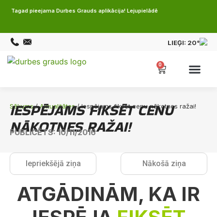
Tagad pieejama Durbes Grauds aplikācija! Lejupielādē
LIEĢI:
20°
0
IESPĒJAMS FIKSĒT CENU
Sākums
/
Aktualitātes
/ Iespējams fiksēt cenu nākotnes ražai!
NĀKOTNES RAŽAI!
PUBLICĒTS: 10/11/2016
Iepriekšējā ziņa
Nākošā ziņa
ATGĀDINĀM, KA IR