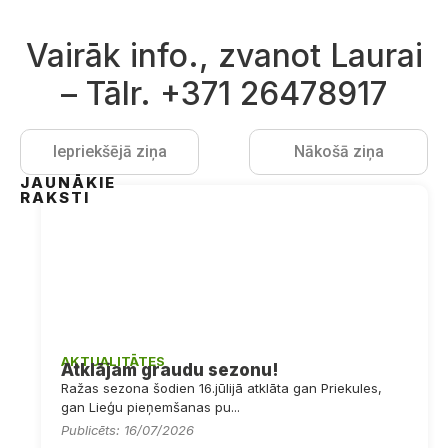
Vairāk info., zvanot Laurai
– Tālr. +371 26478917
Iepriekšējā ziņa
Nākošā ziņa
JAUNĀKIE
RAKSTI
AKTUALITĀTES
Atklājam graudu sezonu!
Ražas sezona šodien 16.jūlijā atklāta gan Priekules,
gan Lieģu pieņemšanas pu...
Publicēts: 16/07/2026