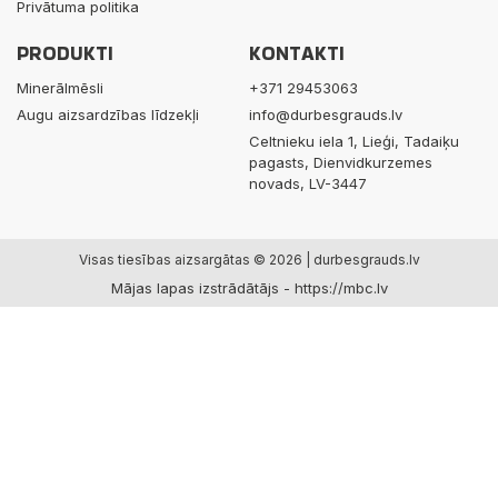
Privātuma politika
PRODUKTI
KONTAKTI
Minerālmēsli
+371 29453063
Augu aizsardzības līdzekļi
info@durbesgrauds.lv
Celtnieku iela 1, Lieģi, Tadaiķu
pagasts, Dienvidkurzemes
novads, LV-3447
Visas tiesības aizsargātas © 2026 | durbesgrauds.lv
Mājas lapas izstrādātājs -
https://mbc.lv