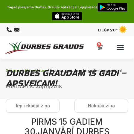
Tagad pieejama Durbes Grauds aplikācija! Lejupielādē
LIEĢI:
20°
0
DURBES GRAUDAM 15 GADI –
Sākums
/
Aktualitātes
/ Durbes graudam 15 gadi – apsveicam!
APSVEICAM!
PUBLICĒTS: 30/01/2018
Iepriekšējā ziņa
Nākošā ziņa
PIRMS 15 GADIEM
30.JANVĀRĪ DURBES