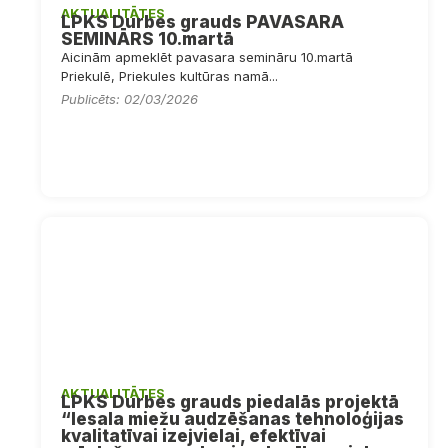
AKTUALITĀTES
LPKS Durbes grauds PAVASARA
SEMINĀRS 10.martā
Aicinām apmeklēt pavasara semināru 10.martā
Priekulē, Priekules kultūras namā...
Publicēts: 02/03/2026
AKTUALITĀTES
LPKS Durbes grauds piedalās projektā
“Iesala miežu audzēšanas tehnoloģijas
kvalitatīvai izejvielai, efektīvai