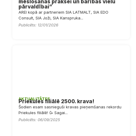
mēslošanas praksei un barības vielu
pārvaldībai”
AREI kopā ar partneriem SIA LATMALT, SIA EDO
Consult, SIA Joži, SIA Kanspruka...
Publicēts: 12/01/2026
AKTUALITĀTES
Priekules filiālē 2500. krava!
Šodien esam sasnieguši kravas pieņemšanas rekordu
Priekules filiālē! 🥳 Sagai...
Publicēts: 06/09/2025