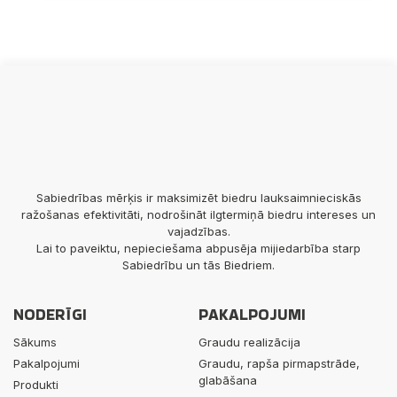
Sabiedrības mērķis ir maksimizēt biedru lauksaimnieciskās
ražošanas efektivitāti, nodrošināt ilgtermiņā biedru intereses un
vajadzības.
Lai to paveiktu, nepieciešama abpusēja mijiedarbība starp
Sabiedrību un tās Biedriem.
NODERĪGI
PAKALPOJUMI
Sākums
Graudu realizācija
Pakalpojumi
Graudu, rapša pirmapstrāde,
glabāšana
Produkti