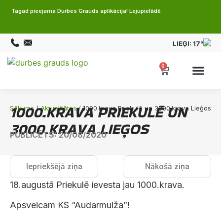
Tagad pieejama Durbes Grauds aplikācija! Lejupielādē
LIEĢI:
17°
0
1000.KRAVA PRIEKULĒ UN
Sākums
/
Aktualitātes
/ 1000.krava Priekulē un 3000.krava Lieģos
3000.KRAVA LIEĢOS
PUBLICĒTS: 20/08/2020
Iepriekšējā ziņa
Nākošā ziņa
18.augustā Priekulē ievesta jau 1000.krava.
Apsveicam KS “Audarmuiža”!