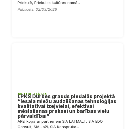
Priekulē, Priekules kultūras namā...
Publicēts: 02/03/2026
AKTUALITĀTES
LPKS Durbes grauds piedalās projektā
“Iesala miežu audzēšanas tehnoloģijas
kvalitatīvai izejvielai, efektīvai
mēslošanas praksei un barības vielu
pārvaldībai”
AREI kopā ar partneriem SIA LATMALT, SIA EDO
Consult, SIA Joži, SIA Kanspruka...