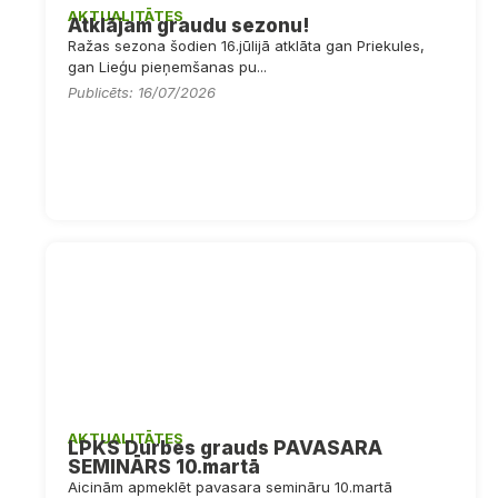
AKTUALITĀTES
Atklājam graudu sezonu!
Ražas sezona šodien 16.jūlijā atklāta gan Priekules,
gan Lieģu pieņemšanas pu...
Publicēts: 16/07/2026
AKTUALITĀTES
LPKS Durbes grauds PAVASARA
SEMINĀRS 10.martā
Aicinām apmeklēt pavasara semināru 10.martā