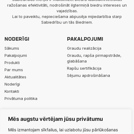
ražošanas efektivitāti, nodrošināt ilgtermiņā biedru intereses un
vajadzības.
Lai to paveiktu, nepieciešama abpusēja mijiedarbība starp
Sabiedrību un tās Biedriem.
NODERĪGI
PAKALPOJUMI
Sākums
Graudu realizācija
Pakalpojumi
Graudu, rapša pirmapstrāde,
glabāšana
Produkti
Rapšu sertifikācija
Par mums
Sējumu apdrošināšana
Aktualitātes
Noderīgi
Kontakti
Privātuma politika
PRODUKTI
KONTAKTI
Mēs augstu vērtējam jūsu privātumu
Minerālmēsli
+371 29453063
Augu aizsardzības līdzekļi
info@durbesgrauds.lv
Mēs izmantojam sīkfailus, lai uzlabotu jūsu pārlūkošanas