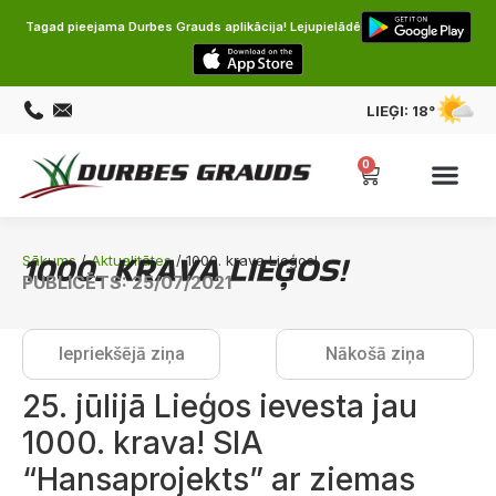
Tagad pieejama Durbes Grauds aplikācija! Lejupielādē
LIEĢI:
18°
0
1000. KRAVA LIEĢOS!
Sākums
/
Aktualitātes
/ 1000. krava Lieģos!
PUBLICĒTS: 25/07/2021
Iepriekšējā ziņa
Nākošā ziņa
25. jūlijā Lieģos ievesta jau
1000. krava! SIA
“Hansaprojekts” ar ziemas