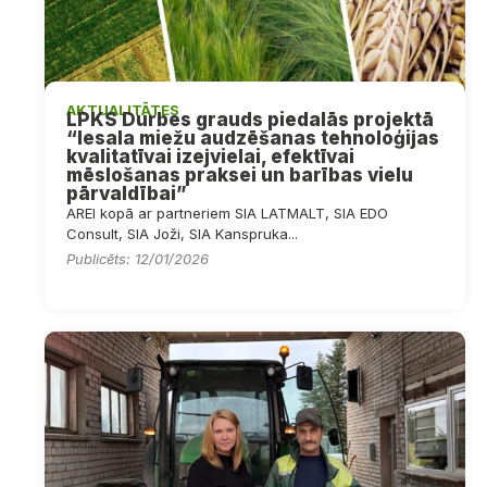
AKTUALITĀTES
LPKS Durbes grauds piedalās projektā
“Iesala miežu audzēšanas tehnoloģijas
kvalitatīvai izejvielai, efektīvai
mēslošanas praksei un barības vielu
pārvaldībai”
AREI kopā ar partneriem SIA LATMALT, SIA EDO
Consult, SIA Joži, SIA Kanspruka...
Publicēts: 12/01/2026