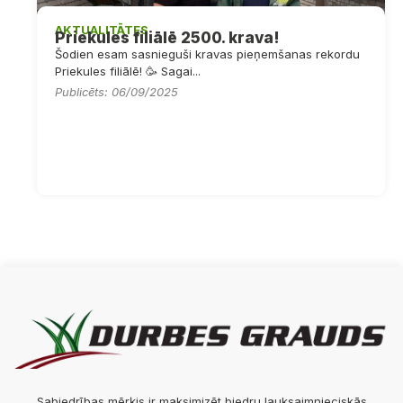
AKTUALITĀTES
Priekules filiālē 2500. krava!
Šodien esam sasnieguši kravas pieņemšanas rekordu
Priekules filiālē! 🥳 Sagai...
Publicēts: 06/09/2025
Sabiedrības mērķis ir maksimizēt biedru lauksaimnieciskās