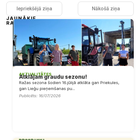
Iepriekšējā ziņa
Nākošā ziņa
JAUNĀKIE
RAKSTI
AKTUALITĀTES
Atklājam graudu sezonu!
Ražas sezona šodien 16.jūlijā atklāta gan Priekules,
gan Lieģu pieņemšanas pu...
Publicēts: 16/07/2026