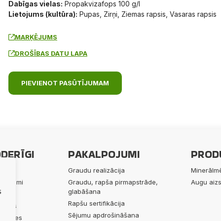
Dabīgas vielas:
Propakvizafops 100 g/l
Lietojums (kultūra):
Pupas, Zirņi, Ziemas rapsis, Vasaras rapsis
MARĶĒJUMS
DROŠĪBAS DATU LAPA
PIEVIENOT PASŪTĪJUMAM
DERĪGI
PAKALPOJUMI
PROD
ums
Graudu realizācija
Minerālmē
lpojumi
Graudu, rapša pirmapstrāde,
Augu aizs
s
glabāšana
ukti
Rapšu sertifikācija
 mums
Sējumu apdrošināšana
alitātes