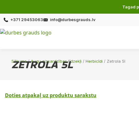
Tagad p
+371 29453063
info@durbesgrauds.lv
ZETROLA 5L
Sākums
/
Augu aizsardzības līdzekļi
/
Herbicīdi
/ Zetrola 5l
Doties atpakaļ uz produktu sarakstu