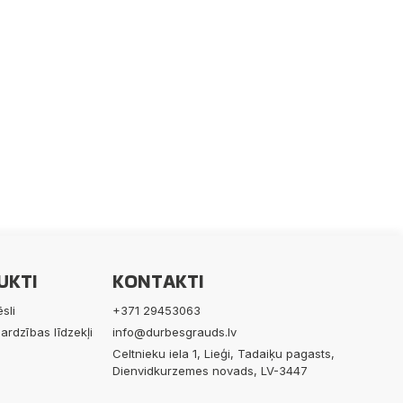
UKTI
KONTAKTI
sli
+371 29453063
ardzības līdzekļi
info@durbesgrauds.lv
Celtnieku iela 1, Lieģi, Tadaiķu pagasts,
Dienvidkurzemes novads, LV-3447