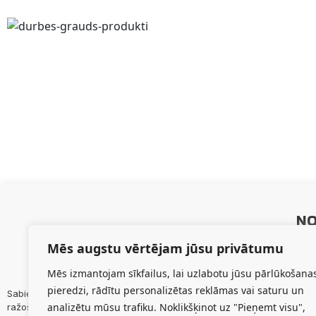
NO
Sāk
Mēs augstu vērtējam jūsu privātumu
Paka
Mēs izmantojam sīkfailus, lai uzlabotu jūsu pārlūkošana
Prod
pieredzi, rādītu personalizētas reklāmas vai saturu un
Sabiedrības mērķis ir maksimizēt biedru lauksaimnieciskās
Par
analizētu mūsu trafiku. Noklikšķinot uz "Pieņemt visu",
ražošanas efektivitāti, nodrošināt ilgtermiņā biedru
Aktu