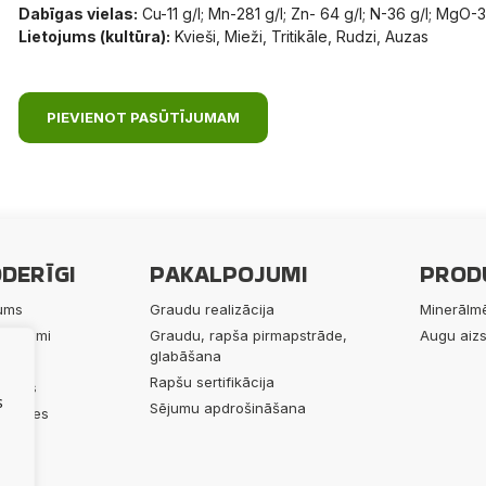
Dabīgas vielas:
Cu-11 g/l; Mn-281 g/l; Zn- 64 g/l; N-36 g/l; MgO-3
Lietojums (kultūra):
Kvieši, Mieži, Tritikāle, Rudzi, Auzas
PIEVIENOT PASŪTĪJUMAM
DERĪGI
PAKALPOJUMI
PROD
ums
Graudu realizācija
Minerālmē
lpojumi
Graudu, rapša pirmapstrāde,
Augu aizs
glabāšana
ukti
Rapšu sertifikācija
 mums
s
Sējumu apdrošināšana
alitātes
rīgi
akti