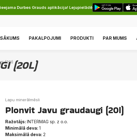
ieejama Durbes Grauds aplikācija! Lejupielādē
SĀKUMS
PAKALPOJUMI
PRODUKTI
PAR MUMS
I (20L)
i (20l)
Lapu minerālmēsli
Plonvit Javu graudaugi (20l)
Ražotājs:
INTERMAG sp. z o.o.
Minimālā deva:
1
Maksimālā deva:
2