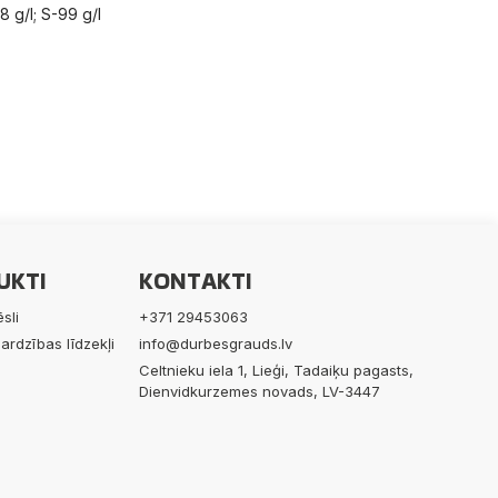
8 g/l; S-99 g/l
UKTI
KONTAKTI
sli
+371 29453063
ardzības līdzekļi
info@durbesgrauds.lv
Celtnieku iela 1, Lieģi, Tadaiķu pagasts,
Dienvidkurzemes novads, LV-3447