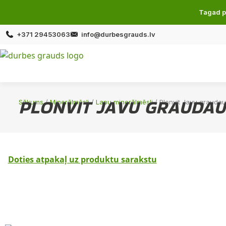
Tagad p
+371 29453063
info@durbesgrauds.lv
PLONVIT JAVU GRAUDAUG
Sākums
/
Minerālmēsli
/
Lapu minerālmēsli
/ Plonvit Javu graudaug
Doties atpakaļ uz produktu sarakstu