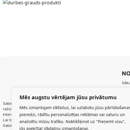
NO
Sāk
Paka
Mēs augstu vērtējam jūsu privātumu
Prod
Sabiedrības mērķis ir maksimizēt biedru lauksaimnieciskās
Par
Mēs izmantojam sīkfailus, lai uzlabotu jūsu pārlūkošana
ražošanas efektivitāti, nodrošināt ilgtermiņā biedru
Aktu
pieredzi, rādītu personalizētas reklāmas vai saturu un
intereses un vajadzības.
Node
Lai to paveiktu, nepieciešama abpusēja mijiedarbība starp
analizētu mūsu trafiku. Noklikšķinot uz "Pieņemt visu",
Kont
Sabiedrību un tās Biedriem.
jūs piekrītat sīkdatņu izmantošanai.