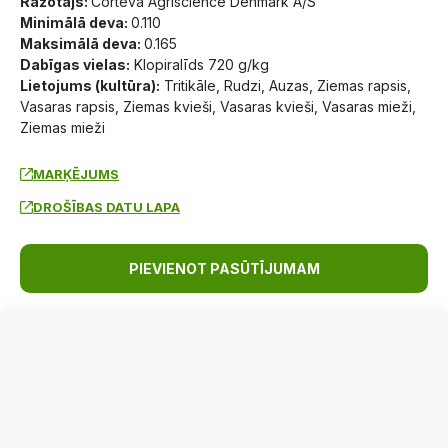
Ražotājs:
Corteva Agriscience Denmark A/S
Minimālā deva:
0.110
Maksimālā deva:
0.165
Dabīgas vielas:
Klopiralīds 720 g/kg
Lietojums (kultūra):
Tritikāle, Rudzi, Auzas, Ziemas rapsis,
Vasaras rapsis, Ziemas kvieši, Vasaras kvieši, Vasaras mieži,
Ziemas mieži
MARĶĒJUMS
DROŠĪBAS DATU LAPA
PIEVIENOT PASŪTĪJUMAM