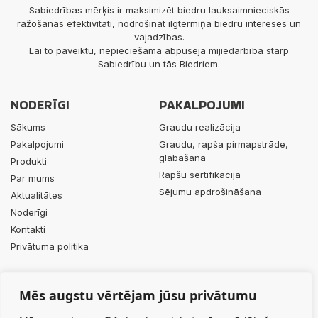
Sabiedrības mērķis ir maksimizēt biedru lauksaimnieciskās
ražošanas efektivitāti, nodrošināt ilgtermiņā biedru intereses un
vajadzības.
Lai to paveiktu, nepieciešama abpusēja mijiedarbība starp
Sabiedrību un tās Biedriem.
NODERĪGI
PAKALPOJUMI
Sākums
Graudu realizācija
Pakalpojumi
Graudu, rapša pirmapstrāde,
glabāšana
Produkti
Rapšu sertifikācija
Par mums
Sējumu apdrošināšana
Aktualitātes
Noderīgi
Kontakti
Privātuma politika
PRODUKTI
KONTAKTI
Mēs augstu vērtējam jūsu privātumu
Minerālmēsli
+371 29453063
Augu aizsardzības līdzekļi
info@durbesgrauds.lv