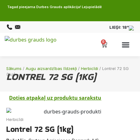
Tagad pieejama Durbes Grauds aplikācija! Lejupielādē
LIEĢI:
18°
0
Sākums
/
Augu aizsardzības līdzekļi
/
Herbicīdi
/ Lontrel 72 SG
LONTREL 72 SG (1KG)
(1kg)
Doties atpakaļ uz produktu sarakstu
Herbicīdi
Lontrel 72 SG (1kg)