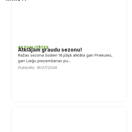
AKTUALITĀTES
Atklājam graudu sezonu!
Ražas sezona šodien 16.jūlijā atklāta gan Priekules,
gan Lieģu pieņemšanas pu...
Publicēts: 16/07/2026