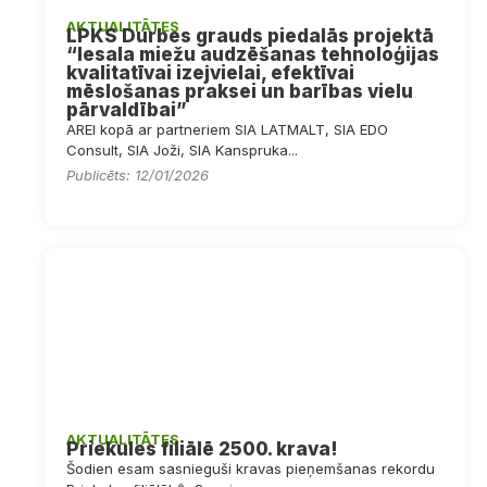
AKTUALITĀTES
LPKS Durbes grauds piedalās projektā
“Iesala miežu audzēšanas tehnoloģijas
kvalitatīvai izejvielai, efektīvai
mēslošanas praksei un barības vielu
pārvaldībai”
AREI kopā ar partneriem SIA LATMALT, SIA EDO
Consult, SIA Joži, SIA Kanspruka...
Publicēts: 12/01/2026
AKTUALITĀTES
Priekules filiālē 2500. krava!
Šodien esam sasnieguši kravas pieņemšanas rekordu