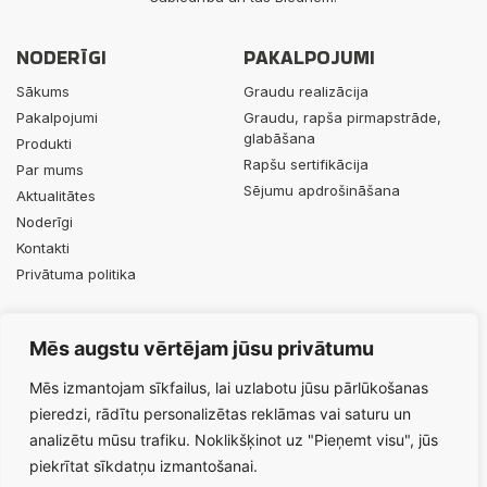
NODERĪGI
PAKALPOJUMI
Sākums
Graudu realizācija
Pakalpojumi
Graudu, rapša pirmapstrāde,
glabāšana
Produkti
Rapšu sertifikācija
Par mums
Sējumu apdrošināšana
Aktualitātes
Noderīgi
Kontakti
Privātuma politika
PRODUKTI
KONTAKTI
Mēs augstu vērtējam jūsu privātumu
Minerālmēsli
+371 29453063
Augu aizsardzības līdzekļi
info@durbesgrauds.lv
Mēs izmantojam sīkfailus, lai uzlabotu jūsu pārlūkošanas
Celtnieku iela 1, Lieģi, Tadaiķu
pieredzi, rādītu personalizētas reklāmas vai saturu un
pagasts, Dienvidkurzemes
analizētu mūsu trafiku. Noklikšķinot uz "Pieņemt visu", jūs
novads, LV-3447
piekrītat sīkdatņu izmantošanai.