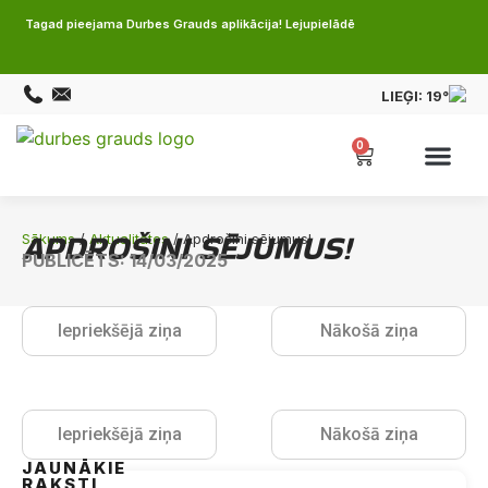
Tagad pieejama Durbes Grauds aplikācija! Lejupielādē
LIEĢI:
19°
0
APDROŠINI SĒJUMUS!
Sākums
/
Aktualitātes
/ Apdrošini sējumus!
PUBLICĒTS: 14/03/2025
Iepriekšējā ziņa
Nākošā ziņa
Iepriekšējā ziņa
Nākošā ziņa
JAUNĀKIE
RAKSTI