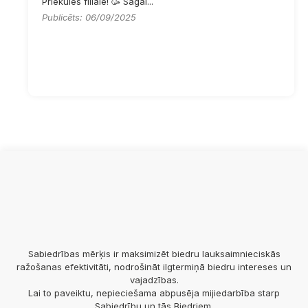
Priekules filiālē! 🥳 Sagai...
Publicēts: 06/09/2025
Sabiedrības mērķis ir maksimizēt biedru lauksaimnieciskās
ražošanas efektivitāti, nodrošināt ilgtermiņā biedru intereses un
vajadzības.
Lai to paveiktu, nepieciešama abpusēja mijiedarbība starp
Sabiedrību un tās Biedriem.