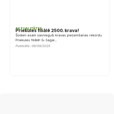
AKTUALITĀTES
Priekules filiālē 2500. krava!
Šodien esam sasnieguši kravas pieņemšanas rekordu
Priekules filiālē! 🥳 Sagai...
Publicēts: 06/09/2025