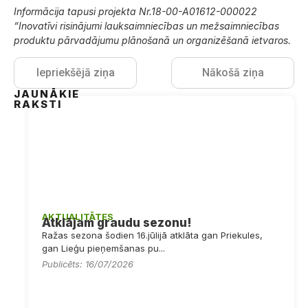
Informācija tapusi projekta Nr.18-00-A01612-000022
“Inovatīvi risinājumi lauksaimniecības un mežsaimniecības
produktu pārvadājumu plānošanā un organizēšanā ietvaros.
Iepriekšējā ziņa
Nākošā ziņa
JAUNĀKIE
RAKSTI
AKTUALITĀTES
Atklājam graudu sezonu!
Ražas sezona šodien 16.jūlijā atklāta gan Priekules,
gan Lieģu pieņemšanas pu...
Publicēts: 16/07/2026