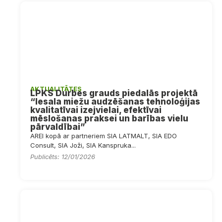
AKTUALITĀTES
LPKS Durbes grauds piedalās projektā
“Iesala miežu audzēšanas tehnoloģijas
kvalitatīvai izejvielai, efektīvai
mēslošanas praksei un barības vielu
pārvaldībai”
AREI kopā ar partneriem SIA LATMALT, SIA EDO
Consult, SIA Joži, SIA Kanspruka...
Publicēts: 12/01/2026