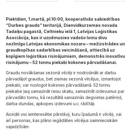
Piektdien, 1.martā, pl.10:00, kooperatīvās sabiedrības
“Durbes grauds” teritorijā, Dienvidkurzemes novada
Tadaiķu pagastā, Celtnieku ielā 1, Latvijas Loģistikas
Asociācija, kas ir uzņēmusies vadošo lomu divu
nozīmīgu Latvijas ekonomikas nozaru – mežizstrādes un
graudkopības sadarbības veicināšanā, attiecībā uz
kopīgiem loģistikas risinājumiem, demonstrēs inovatīvu
risinājumu – 52 tonnu piekabi koksnes pārvadāšanai.
Graudu novākšanas sezonā vilcēji ir nodrošināti ar darbu
pārvadājot graudus, bet ziemas sezonā vilcējus, izmantojot
piekabi, var noslogot koksnes pārvadāšanā. 52 tonnu
piekabe ļauj samazināt reisu skaitu, samazināt izdevumus par
pārvadāto tonnu, kā rezultātā samazinās degvielas patēriņš,
darba stundas, apkopes izdevumi u.c. rādītāji.
Aicināti visi ieinteresētie pārstāvji, kuru īpašumā ir vilcēji, vai
arī personas, kas plāno iegādāties vilcējus saimnieciskām
vajadzībām.