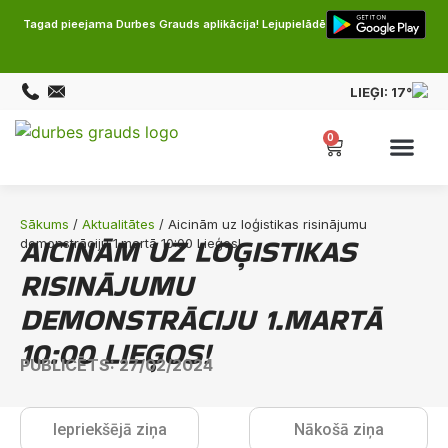
Tagad pieejama Durbes Grauds aplikācija! Lejupielādē
LIEĢI:
17°
0
Sākums
/
Aktualitātes
/ Aicinām uz loģistikas risinājumu
AICINĀM UZ LOĢISTIKAS
demonstrāciju 1.martā 10:00 Lieģos!
RISINĀJUMU
DEMONSTRĀCIJU 1.MARTĀ
10:00 LIEĢOS!
PUBLICĒTS: 27/02/2024
Iepriekšējā ziņa
Nākošā ziņa