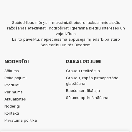
Sabiedrības mērķis ir maksimizēt biedru lauksaimnieciskās
ražošanas efektivitāti, nodrošināt ilgtermiņā biedru intereses un
vajadzības.
Lai to paveiktu, nepieciešama abpusēja mijiedarbība starp
Sabiedrību un tās Biedriem.
NODERĪGI
PAKALPOJUMI
Sākums
Graudu realizācija
Pakalpojumi
Graudu, rapša pirmapstrāde,
glabāšana
Produkti
Rapšu sertifikācija
Par mums
Sējumu apdrošināšana
Aktualitātes
Noderīgi
Kontakti
Privātuma politika