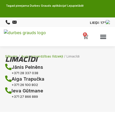
Tagad pieejama Durbes Grauds aplikācija! Lejupielādē
LIEĢI:
17°
0
LIMACĪDI
Sākums
/
Augu aizsardzības līdzekļi
/ Limacīdi
Jānis Pelnēns
+371 28 337 038
Aiga Trapučka
+371 26 100 802
Ieva Gūtmane
+371 27 866 889