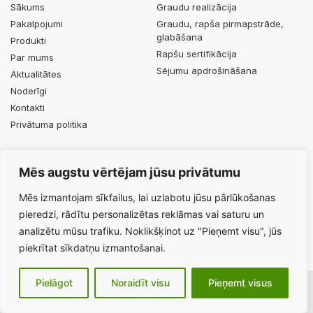
Sākums
Graudu realizācija
Pakalpojumi
Graudu, rapša pirmapstrāde,
glabāšana
Produkti
Rapšu sertifikācija
Par mums
Sējumu apdrošināšana
Aktualitātes
Noderīgi
Kontakti
Privātuma politika
PRODUKTI
KONTAKTI
Mēs augstu vērtējam jūsu privātumu
Minerālmēsli
+371 29453063
Augu aizsardzības līdzekļi
info@durbesgrauds.lv
Mēs izmantojam sīkfailus, lai uzlabotu jūsu pārlūkošanas
Celtnieku iela 1, Lieģi, Tadaiķu
pieredzi, rādītu personalizētas reklāmas vai saturu un
pagasts, Dienvidkurzemes
analizētu mūsu trafiku. Noklikšķinot uz "Pieņemt visu", jūs
novads, LV-3447
piekrītat sīkdatņu izmantošanai.
Pielāgot
Noraidīt visu
Pieņemt visus
Visas tiesības aizsargātas © 2026 | durbesgrauds.lv
Mājas lapas izstrādātājs -
https://mbc.lv