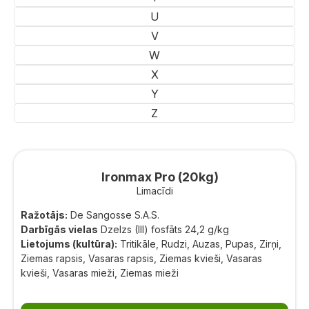
U
V
W
X
Y
Z
Ironmax Pro (20kg)
Limacīdi
Ražotājs:
De Sangosse S.A.S.
Darbīgās vielas
Dzelzs (III) fosfāts 24,2 g/kg
Lietojums (kultūra):
Tritikāle, Rudzi, Auzas, Pupas, Zirņi,
Ziemas rapsis, Vasaras rapsis, Ziemas kvieši, Vasaras
kvieši, Vasaras mieži, Ziemas mieži