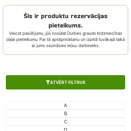
Šis ir produktu rezervācijas
pieteikums.
Veicot pasūtījumu, jūs nosūtat Durbes grauds tirdzniecības
daļai pieteikumu. Par tā apstiprināšanu un izpildi tuvākajā laikā
ar jums sazināsies mūsu darbinieks.
ATVĒRT FILTRUS
A
B
C
D