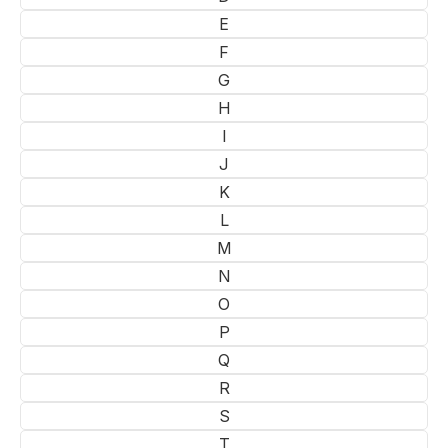
E
F
G
H
I
J
K
L
M
N
O
P
Q
R
S
T